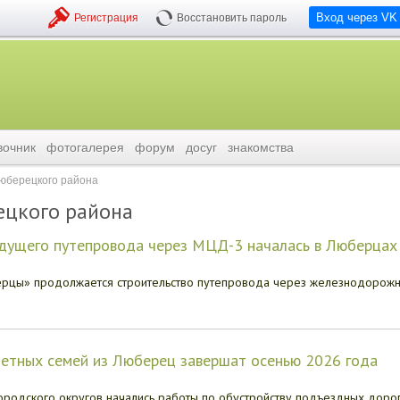
Вход через VK
Регистрация
Восстановить пароль
вочник
фотогалерея
форум
досуг
знакомства
люберецкого района
ецкого района
удущего путепровода через МЦД-3 началась в Люберцах
ерцы» продолжается строительство путепровода через железнодорож
детных семей из Люберец завершат осенью 2026 года
ородского округов начались работы по обустройству подъездных дорог