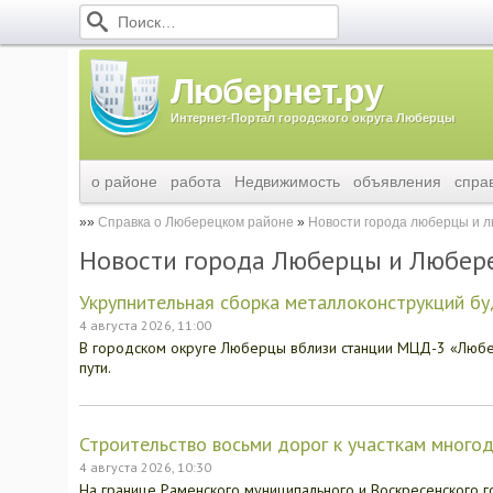
Любернет.ру
Интернет-Портал городского округа Люберцы
о районе
работа
Недвижимость
объявления
спра
Справка о Люберецком районе
Новости города люберцы и 
Новости города Люберцы и Любер
Укрупнительная сборка металлоконструкций б
4 августа 2026, 11:00
В городском округе Люберцы вблизи станции МЦД-3 «Люб
пути.
Строительство восьми дорог к участкам много
4 августа 2026, 10:30
На границе Раменского муниципального и Воскресенского г