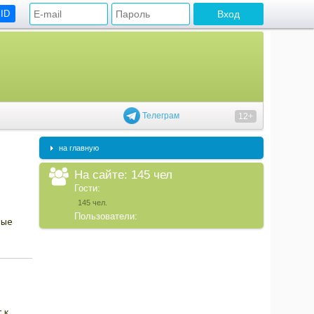
 ID
Телеграм
12+
на главную
На сайте: 145 чел
Гости:
145 чел.
Пользователи:
ные
 к