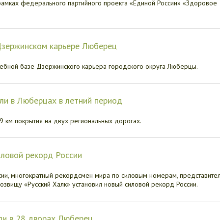
рамках федерального партийного проекта «Единой России» «Здоровое
Дзержинском карьере Люберец
ебной базе Дзержинского карьера городского округа Люберцы.
ли в Люберцах в летний период
9 км покрытия на двух региональных дорогах.
иловой рекорд России
сии, многократный рекордсмен мира по силовым номерам, представите
звищу «Русский Халк» установил новый силовой рекорд России.
ли в 28 дворах Люберец