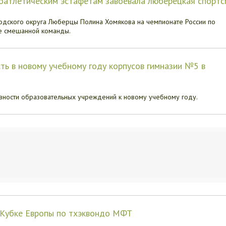
коатлетическим эстафетам завоевала люберецкая спортс
одского округа Люберцы Полина Хомякова на чемпионате России по
ве смешанной команды.
ь в новому учебному году корпусов гимназии №5 в
вности образовательных учреждений к новому учебному году.
 Кубке Европы по тхэквондо МФТ