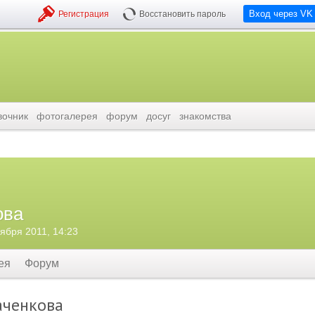
Вход через VK
Регистрация
Восстановить пароль
вочник
фотогалерея
форум
досуг
знакомства
ова
оября 2011, 14:23
ея
Форум
аченкова