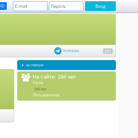
 ID
Телеграм
12+
на главную
На сайте: 194 чел
Гости:
194 чел.
Пользователи: