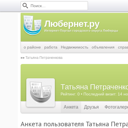
Любернет.ру
Интернет-Портал городского округа Люберцы
о районе
работа
Недвижимость
объявления
спра
Татьяна Петраченкова
Татьяна Петраченк
Рейтинг: 0 • Последний визит: 14 н
Анкета
Друзья
Фотогалер
Анкета пользователя Татьяна Петр