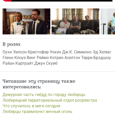
В ролях
Оуэн Уилсон Кристофер Уокен Дж.К. Симмонс Эд Хелмс
Гленн Клоуз Винг Реймз Кэтрин Аселтон Терри Брэдшоу
Райан Картрайт Джун Скуиб
Читавшие эту страницу также
интересовались:
Дежурная часть гибдд по городу люберцы
Люберецкий территориальный отдел росреестра
Что случилось в меге сегодня
Люберцы травмпункт вечный огонь