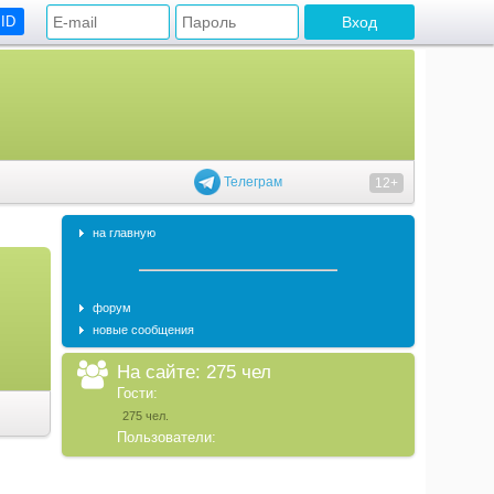
 ID
Телеграм
12+
на главную
форум
новые сообщения
На сайте: 275 чел
Гости:
275 чел.
Пользователи: