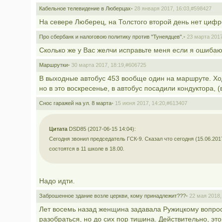
Кабельное телевидение в Люберцах
• 28 января 2017, 16:03,
#598427
На севере Люберец, на Толстого второй день нет цифр
Про сбербанк и налоговою политику против "Тунеядцев".
• 23 марта 2017
Сколько же у Вас желчи исправьте меня если я ошибаю
Маршрутки
• 30 марта 2017, 18:19,
#606725
В выходные автобус 453 вообще один на маршруте. Ходи
но в это воскресенье, в автобус посадили кондуктора, 
Снос гаражей на ул. 8 марта
• 15 июня 2017, 14:20,
#613407
Цитата
DSD85 (2017-06-15 14:04):
Сегодня звонил председатель ГСК-9. Сказал что сегодня (15.06.2
состоятся в 11 школе в 18.00.
Надо идти.
Заброшенное здание возле церкви, кому принадлежит???
• 22 мая 2018,
Лет восемь назад женщина задавала Ружицкому вопрос
разобраться, но до сих пор тишина. Действительно, эт