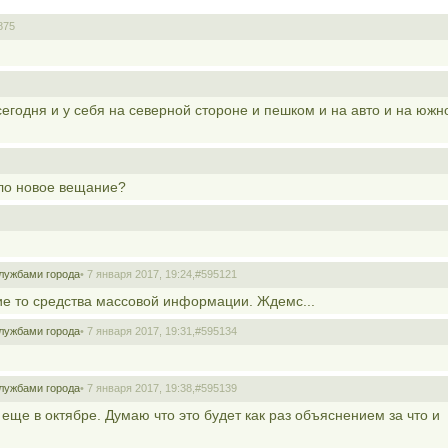
875
сегодня и у себя на северной стороне и пешком и на авто и на южн
ало новое вещание?
лужбами города
• 7 января 2017, 19:24,
#595121
ие то средства массовой информации. Ждемс...
лужбами города
• 7 января 2017, 19:31,
#595134
лужбами города
• 7 января 2017, 19:38,
#595139
 еще в октябре. Думаю что это будет как раз объяснением за что и