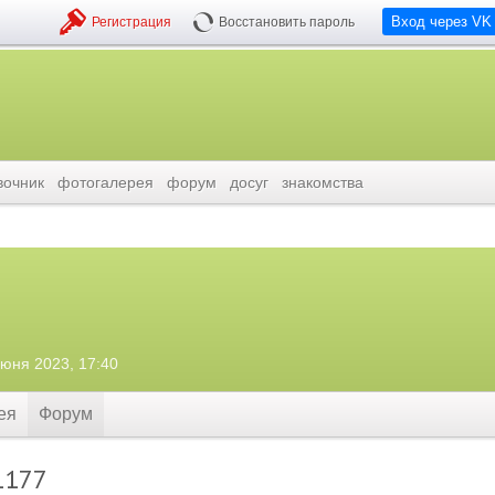
Вход через VK
Регистрация
Восстановить пароль
вочник
фотогалерея
форум
досуг
знакомства
июня 2023, 17:40
ея
Форум
1177