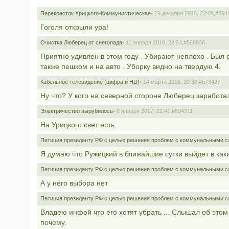
Перекресток Урицкого-Коммунистическая
• 16 декабря 2015, 22:08,
#564
Гоголя открыли ура!
Очистка Люберец от снегопада
• 11 января 2016, 22:54,
#566836
Приятно удивлен в этом году . Убирают неплохо . Был 
также пешком и на авто . Уборку видно на твердую 4.
Кабельное телевидение (цифра и HD)
• 14 марта 2016, 20:36,
#573427
Ну что? У кого на северной стороне Люберец заработ
Электричество вырубилось
• 6 января 2017, 22:41,
#594311
На Урицкого свет есть.
Петиция президенту РФ с целью решения проблем с коммунальными с
Я думаю что Ружицкий в ближайшие сутки выйдет в как
Петиция президенту РФ с целью решения проблем с коммунальными с
А у него выбора нет
Петиция президенту РФ с целью решения проблем с коммунальными с
Владею инфой что его хотят убрать ... Слышал об этом
почему.