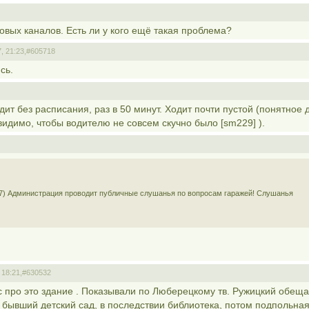
овых каналов. Есть ли у кого ещё такая проблема?
, 21:23,
#605718
сь.
т без расписания, раз в 50 минут. Ходит почти пустой (понятное д
(видимо, чтобы водителю не совсем скучно было [sm229] ).
017) Администрация проводит публичные слушанья по вопросам гаражей! Слушанья
 18:21,
#630532
 про это здание . Показывали по Люберецкому тв. Ружицкий обещ
о бывший детский сад, в последствии библиотека, потом подпольна