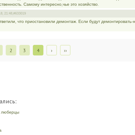
твенность. Самому интересно,чье это хозяйство.
8, 21:48,
#633019
тветили, что приостановили демонтаж. Если будут демонтировать-
2
3
4
›
››
ались:
и люберцы
а