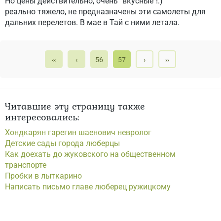
Но цены действительно, очень "вкусные"!:)
реально тяжело, не предназначены эти самолеты для
дальних перелетов. В мае в Тай с ними летала.
‹‹
‹
56
57
›
››
Читавшие эту страницу также
интересовались:
Хондкарян гарегин шаенович невролог
Детские сады города люберцы
Как доехать до жуковского на общественном
транспорте
Пробки в лыткарино
Написать письмо главе люберец ружицкому