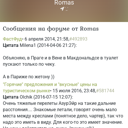
Romas
'_'
Сообщения на форуме от Romas
ФастФуд
• 6 апреля 2014, 21:58,
#492893
Цитата
Milena1 (2014-04-06 21:27):
Объясняю, в Праге и в Вене в Макдональдсе в туалет
пускают только по чеку.
А в Париже по жетону ))
"Горячие" предложения и "вкусные" цены на
туристическом рынке
• 15 июля 2016, 23:48,
#581744
Цитата
Olchik (2016-07-15 12:07):
Очень тяжелые перелеты АзурЭйр на такие дальние
расстояния.... Знакомые летали, говорят очень мало
места между креслами (понятное дело, чартер), так что
надо это иметь в виду. Для кого-то это имеет значение.