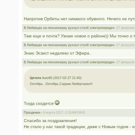
Напротив Орбиты нет никакого обувного. Ничего не пу
В Люберцах на пенсионерку рухнул столб электропередач
• 27 февраля 
Там еще и почта? Узнаю новое о районе)) Мы точно о 
В Люберцах на пенсионерку рухнул столб электропередач
• 27 февраля 
Знаю Эсзист недалеко от Эфира..
В Люберцах на пенсионерку рухнул столб электропередач
• 27 февраля 
Цитата
Auto90 (2017-02-27 21:40):
Октябрь ..Октябрь.Соррии Люберчанен!!
Тогда сходится
Праздники.
• 9 марта 2017, 0:19,
#603840
Спасибо за поздравления!
Не стало у нас такой традиции, даже с Новым годом - и т