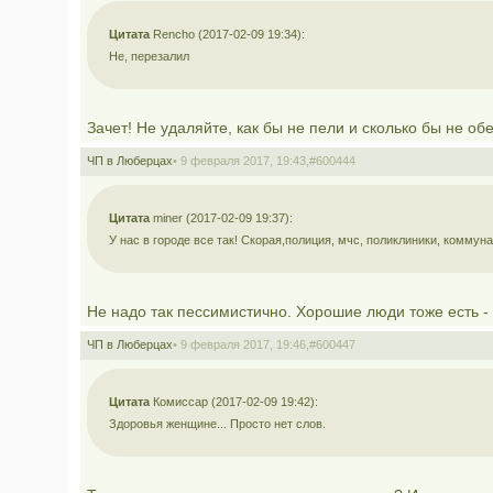
Цитата
Rencho (2017-02-09 19:34):
Не, перезалил
Зачет! Не удаляйте, как бы не пели и сколько бы не обе
ЧП в Люберцах
• 9 февраля 2017, 19:43,
#600444
Цитата
miner (2017-02-09 19:37):
У нас в городе все так! Скорая,полиция, мчс, поликлиники, коммунал
Не надо так пессимистично. Хорошие люди тоже есть -
ЧП в Люберцах
• 9 февраля 2017, 19:46,
#600447
Цитата
Комиссар (2017-02-09 19:42):
Здоровья женщине... Просто нет слов.