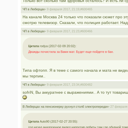
Только вот сколько там здоровья осталось? И есть ли с
ЧП в Люберцах
• 9 февраля 2017, 21:19,
#600465
На канале Москва 24 только что показали сюжет про эт
смотрю телевизор. Сказали, что полиция работает. Над
ЧП в Люберцах
• 9 февраля 2017, 21:23,
#600466
Цитата
rodya (2017-02-09 20:02):
Дважды почистила за Вами мат. Будет еще-пойдете в бан.
Типа офтопп. Я в теме с самого начала и мата не видел
мы терпим..
ЧП в Люберцах
• 9 февраля 2017, 23:34,
#600482
sofriN, Вы аккуратнее с выражениями.. А то тут товари
В Люберцах на пенсионерку рухнул столб электропередач
• 27 февраля 
Цитата
Auto90 (2017-02-27 20:55):
год назад аналогичное видел напротив орбиты там где обувной тож