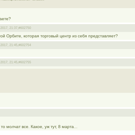
таете?
2017, 21:37,
#602750
той Орбите, которая торговый центр из себя представляет?
2017, 21:45,
#602754
2017, 21:45,
#602755
о молчат все. Какое, уж тут, 8 марта...