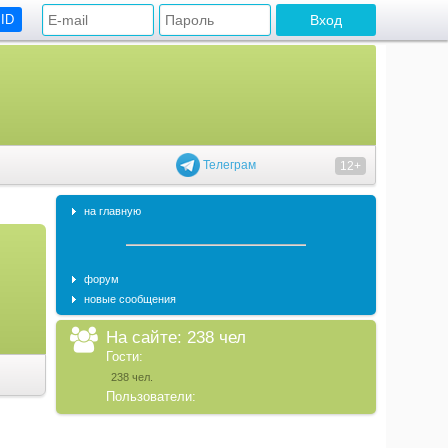
 ID
Телеграм
12+
на главную
форум
новые сообщения
На сайте: 238 чел
Гости:
238 чел.
Пользователи: