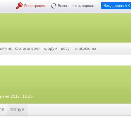
Вход через VK
Регистрация
Восстановить пароль
вочник
фотогалерея
форум
досуг
знакомства
преля 2017, 18:16
ея
Форум