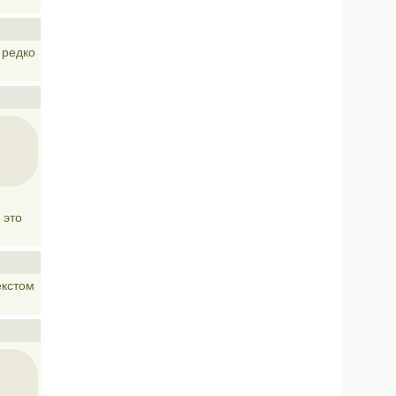
 редко
 это
екстом