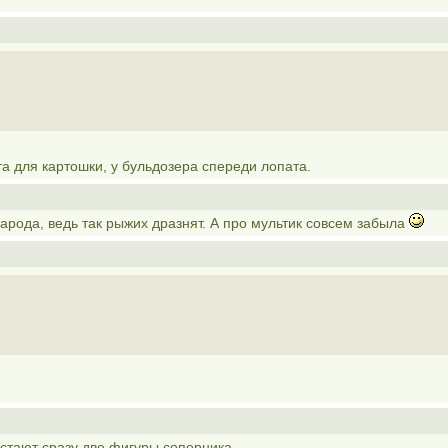
а для картошки, у бульдозера спереди лопата.
народа, ведь так рыжих дразнят. А про мультик совсем забыла
встают сразу две фигуры соперника.