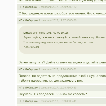
ЧП в Люберцах
• 9 февраля 2017, 18:39,
#600422
С беспределом потом разобраться можно. Что с женщин
ЧП в Люберцах
• 9 февраля 2017, 19:17,
#600430
Цитата
girls_noise (2017-02-09 19:11):
Здравствуйте, свяжитесь, пожалуйста со мной, меня зовут Никита
Это по поводу видео вашего, мы хотели бы выкупить его
79057966601
Зачем выкупать? Дайте ссылку на видео и делайте реп
ЧП в Люберцах
• 9 февраля 2017, 19:20,
#600431
Rencho, не ведитесь на предложение якобы журналиста 
избегут наказания, т.к. доказательств нет.
ЧП в Люберцах
• 9 февраля 2017, 19:28,
#600433
Неужели ТС продался...? А как же совесть?
ЧП в Люберцах
• 9 февраля 2017, 19:39,
#600441