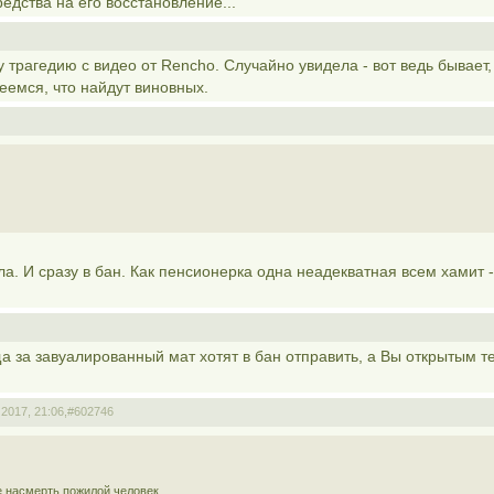
редства на его восстановление...
у трагедию с видео от Rencho. Случайно увидела - вот ведь бывает,
еемся, что найдут виновных.
а. И сразу в бан. Как пенсионерка одна неадекватная всем хамит -
ща за завуалированный мат хотят в бан отправить, а Вы открытым т
2017, 21:06,
#602746
е насмерть.пожилой человек.