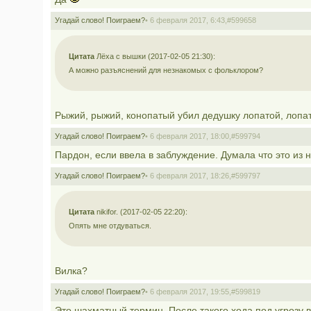
Угадай слово! Поиграем?
• 6 февраля 2017, 6:43,
#599658
Цитата
Лёха с вышки (2017-02-05 21:30):
А можно разъяснений для незнакомых с фольклором?
Рыжий, рыжий, конопатый убил дедушку лопатой, лопат
Угадай слово! Поиграем?
• 6 февраля 2017, 18:00,
#599794
Пардон, если ввела в заблуждение. Думала что это из 
Угадай слово! Поиграем?
• 6 февраля 2017, 18:26,
#599797
Цитата
nikifor. (2017-02-05 22:20):
Опять мне отдуваться.
Вилка?
Угадай слово! Поиграем?
• 6 февраля 2017, 19:55,
#599819
Это шахматный термин. После такого хода под угрозу 