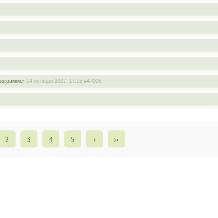
программе
• 14 октября 2007, 17:15,
#47006
2
3
4
5
›
››