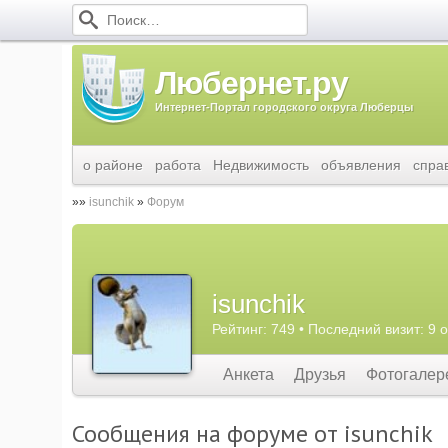
Любернет.ру
Интернет-Портал городского округа Люберцы
о районе
работа
Недвижимость
объявления
спра
isunchik
Форум
isunchik
Рейтинг: 749 • Последний визит: 9 
Анкета
Друзья
Фотогалер
Сообщения на форуме от isunchik