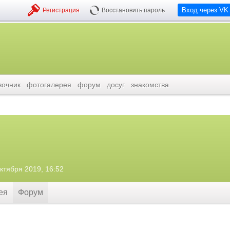
Вход через VK
Регистрация
Восстановить пароль
вочник
фотогалерея
форум
досуг
знакомства
октября 2019, 16:52
ея
Форум