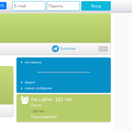
 ID
Телеграм
12+
на главную
форум
новые сообщения
На сайте: 181 чел
Гости:
181 чел.
Пользователи: