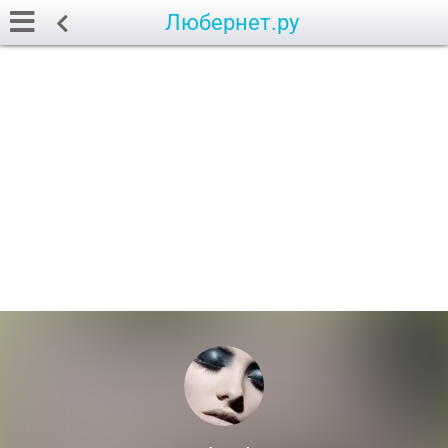
Любернет.ру