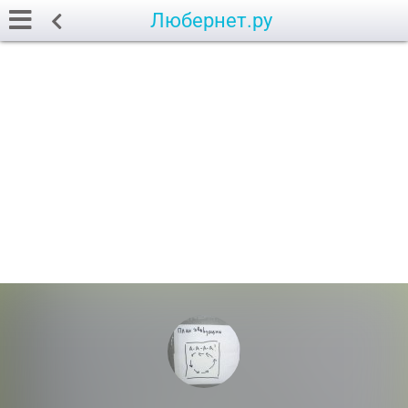
Любернет.ру