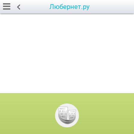
Любернет.ру