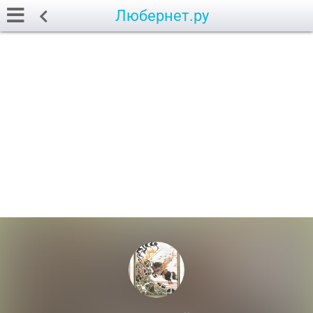
Любернет.ру