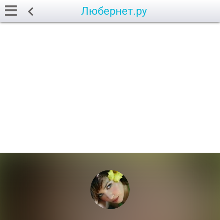
Любернет.ру