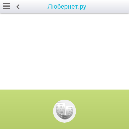
Любернет.ру