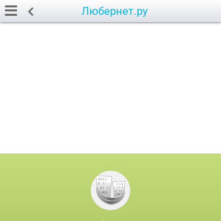
Любернет.ру