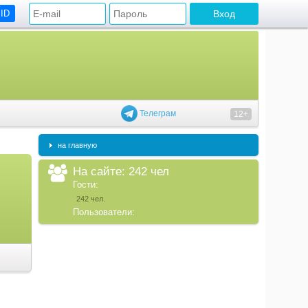
 ID
Телеграм
12+
на главную
На сайте: 242 чел
Гости:
242 чел.
Пользователи: