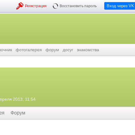
Вход через VK
Регистрация
Восстановить пароль
вочник
фотогалерея
форум
досуг
знакомства
апреля 2013, 11:54
ея
Форум