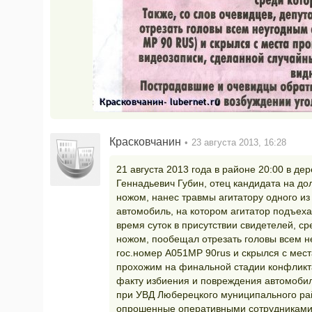
Красковчанин
23 августа 2013, 16:28
21 августа 2013 года в районе 20:00 в 
Геннадьевич Губин, отец кандидата на до
ножом, нанес травмы агитатору одного из
автомобиль, на котором агитатор подъеха
время суток в присутствии свидетелей, с
ножом, пообещал отрезать головы всем н
гос.номер А051МР 90rus и скрылся с мес
прохожим на финальной стадии конфликта.
факту избиения и повреждения автомобил
при УВД Люберецкого муниципального рай
опрошенные оперативными сотрудниками 