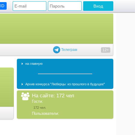
 ID
Телеграм
12+
на главную
Архив конкурса "Люберцы: из прошлого в будущее"
На сайте: 172 чел
Гости:
172 чел.
Пользователи: