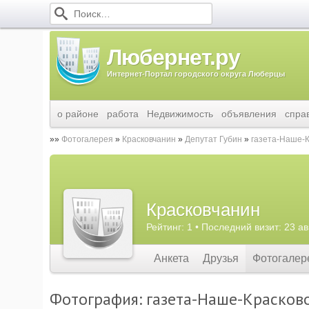
Любернет.ру
Интернет-Портал городского округа Люберцы
о районе
работа
Недвижимость
объявления
спра
Фотогалерея
Красковчанин
Депутат Губин
газета-Наше-К
Красковчанин
Рейтинг: 1 • Последний визит: 23 ав
Анкета
Друзья
Фотогалер
Фотография: газета-Наше-Красково