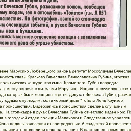
деревне Марусино Люберецкого района депутат Мособлдумы Вячесла
лжность главы Красково Вячеслава Вячеславовича Губина, угрожая
 политических конкурентов сына. Кроме того, Губин повредил
л к месту встречи с жителями Марусино. Инцидент случился в свет
реди которых были женщины и дети. Депутат Вячеслав Губин, разма
еугодным ему людям, сел в черный джип "Тойота Ленд Круизер"
та происшествия. Видеозапись происшествия сделана случайным
 На стоп-кадре в руках Вячеслава Губина отчетливо виден нож. П
я в городской отдел полиции Малаховки и Следственное управлен
она поданы заявления от пострадавших. 6 свидетелей происшест
полиции, подтвердили факт нападения. В настоящее время реша