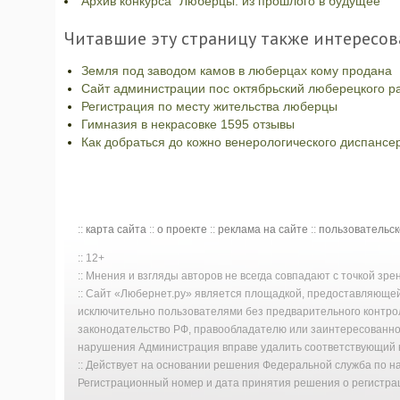
Архив конкурса "Люберцы: из прошлого в будущее"
Читавшие эту страницу также интересов
Земля под заводом камов в люберцах кому продана
Сайт администрации пос октябрьский люберецкого р
Регистрация по месту жительства люберцы
Гимназия в некрасовке 1595 отзывы
Как добраться до кожно венерологического диспансе
::
карта сайта
::
о проекте
::
реклама на сайте
::
пользовательс
:: 12+
:: Мнения и взгляды авторов не всегда совпадают с точкой зр
:: Сайт «Любернет.ру» является площадкой, предоставляюще
исключительно пользователями без предварительного контро
законодательство РФ, правообладателю или заинтересованном
нарушения Администрация вправе удалить соответствующий к
:: Действует на основании решения Федеральной служба по 
Регистрационный номер и дата принятия решения о регистрац