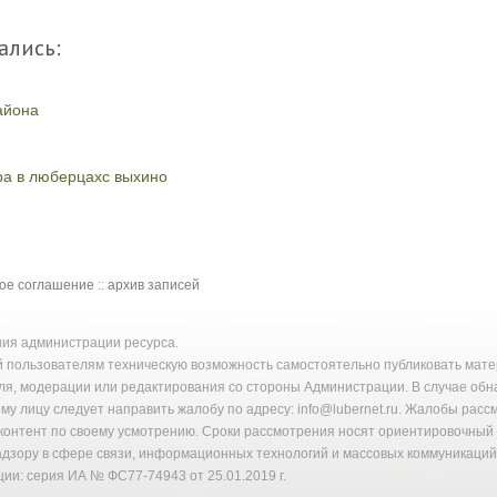
ались:
айона
ра в люберцахс выхино
кое соглашение
::
архив записей
ения администрации ресурса.
й пользователям техническую возможность самостоятельно публиковать ма
ля, модерации или редактирования со стороны Администрации. В случае об
у лицу следует направить жалобу по адресу: info@lubernet.ru. Жалобы расс
онтент по своему усмотрению. Сроки рассмотрения носят ориентировочный 
надзору в сфере связи, информационных технологий и массовых коммуникаци
ии: серия ИА № ФС77-74943 от 25.01.2019 г.