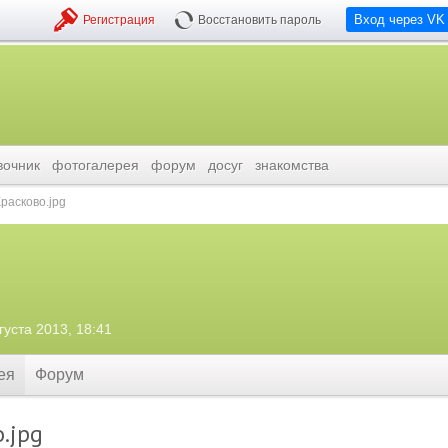
Вход через VK
Регистрация
Восстановить пароль
вочник
фотогалерея
форум
досуг
знакомства
расково.jpg
густа 2013, 18:41
ея
Форум
.jpg