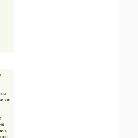
в
лое
хивая
о
ие
вия,
ется