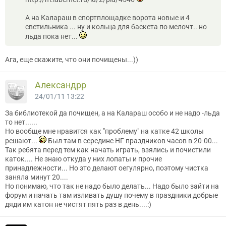
А на Калараш в спортплощадке ворота новые и 4
светильника ... ну и кольца для баскета по мелочт.. но
льда пока нет...
Ага, еще скажите, что они почищены...))
Александрр
24/01/11 13:22
За библиотекой да почищен, а на Калараш особо и не надо -льда
то нет......
Но вообще мне нравится как "проблему" на катке 42 школы
решают...
Был там в середине НГ праздников часов в 20-00...
Так ребята перед тем как начать играть, взялись и почистили
каток.... Не знаю откуда у них лопаты и прочие
принадлежности... Но это делают оегулярно, поэтому чистка
заняла минут 20....
Но понимаю, что так не надо было делать... Надо было зайти на
форум и начать там изливать душу почему в праздники добрые
дяди им катон не чистят пять раз в день....:)