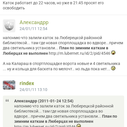
Каток работает до 22 часов, но уже в 21:45 просят его
освободить
Александрр
24/01/11 12:54
напонмю что залили каток за Люберецкой районной
библиотекой... там где новая спорплощадка во вдворе...причем
два светильника установли...
План по зимним каткам в
Люберцах не выполнен
http://m.lubernet.ru/id/2/pid/4546
А на Калараш в спортплощадке ворота новые и 4 светильника
... ну и кольца для баскета по мелочт.. но льда пока нет...
rindex
24/01/11 13:10
Александрр (2011-01-24 12:54)
напонмю что залили каток за Люберецкой районной
библиотекой... там где новая спорплощадка во
вдворе...причем два светильника установли...
План по
зимним каткам в Люберцах не выполнен
http://m.lubernet.ru/id/2/pid/4546