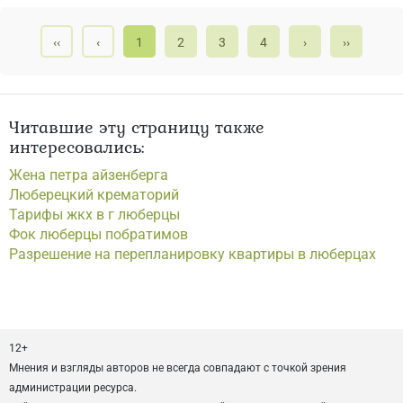
‹‹
‹
1
2
3
4
›
››
Читавшие эту страницу также
интересовались:
Жена петра айзенберга
Люберецкий крематорий
Тарифы жкх в г люберцы
Фок люберцы побратимов
Разрешение на перепланировку квартиры в люберцах
12+
Мнения и взгляды авторов не всегда совпадают с точкой зрения
администрации ресурса.