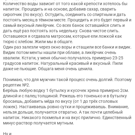
Количество воды зависит от того какой крепости хотелось бы
напиток. Процедить и на основе, добавив сахар, сварить
сиропчик (по вкусу). Остудить, соединить со спиртным и дать
постоять месяц в тёмном месте. Процедить и это будет первый и
самый вкусный ликёрчик. Со всех банок оставшийся слить и
дать ещё раз постоять хоть недельку. Снова чистое слить.
Оставшееся я отдавала матросам, которые ели ложкой как
тюрю с хлебом. Жили мы в общаге.
Один раз залезли через окно воры и стащили все банки и видик.
Видик потом менты нашли при облаве, а ликёрчик очень
хвалили. Кстати, у меня обычно получалось примерно 23-25
градусов напиток. Натуральный красивый и вкусный. Пили
даже не пьющие. Общага меня очень ценила.
Понимаю, что для мужчин такой процесс очень долгий. Поэтому
рецептик №2.
Берёшь любую водку 1 бутылку и кусочек хрена примерно 2см.
длиной и с палец толщиной. Режешь его тоненько и в бутылку
бросаешь, добавить мёда по вкусу (от 1 до трёх столовых
ложек). Настаиваешь ровно сутки и процеживаешь. Внимание,
нельзя дольше, получается отвратно. А так почти целебный
напиток. Никакого похмелья и на вкус прилично. Единственный
минус-раствор получается мутным.
Ну и