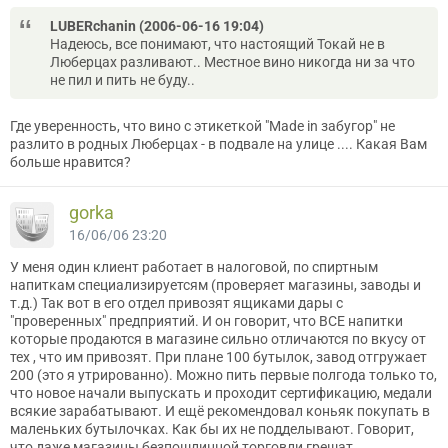
LUBERchanin (2006-06-16 19:04)
Надеюсь, все понимают, что настоящий Токай не в
Люберцах разливают.. Местное вино никогда ни за что
не пил и пить не буду..
Где уверенность, что вино с этикеткой "Made in забугор" не
разлито в родных Люберцах - в подвале на улице .... Какая Вам
больше нравится?
gorka
16/06/06 23:20
У меня один клиент работает в налоговой, по спиртным
напиткам специализируетсям (проверяет магазины, заводы и
т.д.) Так вот в его отдел привозят ящиками дары с
"проверенных" предприятий. И он говорит, что ВСЕ напитки
которые продаются в магазине сильно отличаются по вкусу от
тех , что им привозят. При плане 100 бутылок, завод отгружает
200 (это я утрированно). Можно пить первые полгода только то,
что новое начали выпускать и проходит сертификацию, медали
всякие зарабатывают. И ещё рекомендовал коньяк покупать в
маленьких бутылочках. Как бы их не подделывают. Говорит,
что даже магазины безпошлинной торговли грешат