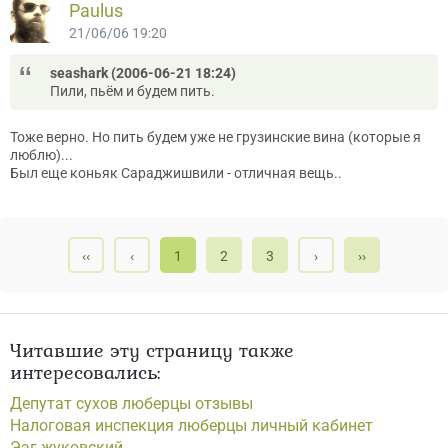
Paulus
21/06/06 19:20
seashark (2006-06-21 18:24)
Пили, пьём и будем пить.
Тоже верно. Но пить будем уже не грузинские вина (которые я
люблю)...
Был еще коньяк Сараджишвили - отличная вещь..
‹‹
‹
1
2
3
›
››
Читавшие эту страницу также
интересовались:
Депутат сухов люберцы отзывы
Налоговая инспекция люберцы личный кабинет
Ээг жуковский