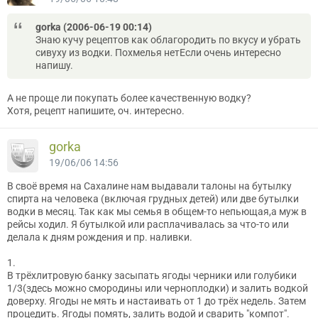
gorka (2006-06-19 00:14)
Знаю кучу рецептов как облагородить по вкусу и убрать
сивуху из водки. Похмелья нетЕсли очень интересно
напишу.
А не проще ли покупать более качественную водку?
Хотя, рецепт напишите, оч. интересно.
gorka
19/06/06 14:56
В своё время на Сахалине нам выдавали талоны на бутылку
спирта на человека (включая грудных детей) или две бутылки
водки в месяц. Так как мы семья в общем-то непьющая,а муж в
рейсы ходил. Я бутылкой или расплачивалась за что-то или
делала к дням рождения и пр. наливки.
1.
В трёхлитровую банку засыпать ягоды черники или голубики
1/3(здесь можно смородины или черноплодки) и залить водкой
доверху. Ягоды не мять и настаивать от 1 до трёх недель. Затем
процедить. Ягоды помять, залить водой и сварить "компот".