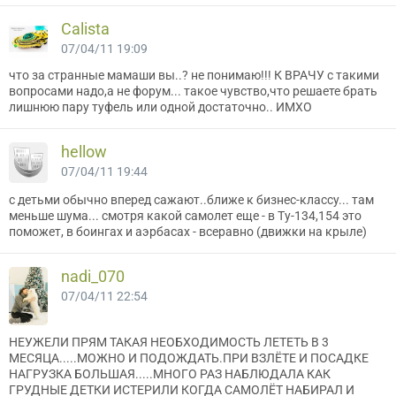
Cаlistа
07/04/11 19:09
что за странные мамаши вы..? не понимаю!!! К ВРАЧУ с такими
вопросами надо,а не форум... такое чувство,что решаете брать
лишнюю пару туфель или одной достаточно.. ИМХО
hellow
07/04/11 19:44
с детьми обычно вперед сажают..ближе к бизнес-классу... там
меньше шума... смотря какой самолет еще - в Ту-134,154 это
поможет, в боингах и аэрбасах - всеравно (движки на крыле)
nadi_070
07/04/11 22:54
НЕУЖЕЛИ ПРЯМ ТАКАЯ НЕОБХОДИМОСТЬ ЛЕТЕТЬ В 3
МЕСЯЦА.....МОЖНО И ПОДОЖДАТЬ.ПРИ ВЗЛЁТЕ И ПОСАДКЕ
НАГРУЗКА БОЛЬШАЯ.....МНОГО РАЗ НАБЛЮДАЛА КАК
ГРУДНЫЕ ДЕТКИ ИСТЕРИЛИ КОГДА САМОЛЁТ НАБИРАЛ И