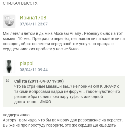
СНИЖАЛ ВЫСОТУ.
Ирина1708
07/04/11 23:07
Мы летели летом в дым из Москвы Анапу . Ребёнку было на тот
момент 10 мес. Прекрасно перенёс , не плакал ни на взлёте ни на
посадке , обратно летели перед взлётом уснул, но правда с
сердцем никаких проблем у нас не было
plappi
08/04/11 09:44
Cаlistа (2011-04-07 19:09)
что за странные мамаши вы..? не понимаю!!! К ВРАЧУ с
такими вопросами надо,а не форум... такое чувство,что
решаете брать лишнюю пару туфель или одной
достаточно.. ИМХО
поддерживаю!
Автору - вам надо, что бы вам врач дал разрешение на перелет.
Вы же не про простуду говорите, это же сердце! Да еще деть