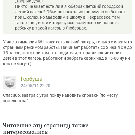
Добрый день!
Никто не знает есть ли в Люберцах детский городской
летний лагерь? Обычно насколько понимаю он бывает
при школах, но мы ходим в школу в Некрасовке, там
такого нет, вот и интересуюсь возможно ли попасть
ребенку в такой лагерь в Люберцах.
У нас в гимназии №1 тоже есть летний лагерь, только с каким то
странным режимом работы. Начинает работать со 2 июня с 9 до
15 часов, и это при том, что родители, отправляющие своих
детей в этот лагерь, работают и забрать своих чад в 15-00 ну ни
как не могут((
Горбуша
24/05/11 22:20
Спасибо, завтра с утра пойду наводить справки "по месту
жительства"
Читавшие эту страницу также
интересовались: