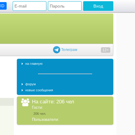
 ID
Телеграм
12+
на главную
форум
новые сообщения
На сайте: 206 чел
Гости:
206 чел.
Пользователи: