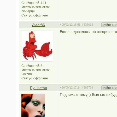
Сообщений: 144
Место жительства:
люберцы
Статус:
оффлайн
Avtor86
• 09/02/12 18:55,
#337062
Рейтинг:
0
Еще не довелось, но говорят, чт
Сообщений: 8
Место жительства:
Россия
Статус:
оффлайн
Пушистая
• 26/09/12 17:24,
#385738
Рейтинг:
0
Поднимаю тему :) Был кто нибуд