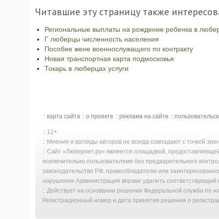
Читавшие эту страницу также интересов
Региональные выплаты на рождение ребенка в любе
Г люберцы численность населения
Пособие жене военнослужащего по контракту
Новая транспортная карта подмосковья
Токарь в люберцах услуги
::
карта сайта
::
о проекте
::
реклама на сайте
::
пользовательс
:: 12+
:: Мнения и взгляды авторов не всегда совпадают с точкой зр
:: Сайт «Любернет.ру» является площадкой, предоставляюще
исключительно пользователями без предварительного контро
законодательство РФ, правообладателю или заинтересованном
нарушения Администрация вправе удалить соответствующий к
:: Действует на основании решения Федеральной служба по 
Регистрационный номер и дата принятия решения о регистрац