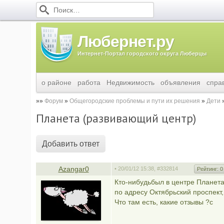
Любернет.ру
Интернет-Портал городского округа Люберцы
о районе
работа
Недвижимость
объявления
спра
Форум
Общегородские проблемы и пути их решения
Дети
Планета (развивающий центр)
Добавить ответ
Azangar0
• 20/01/12 15:38,
#332814
Рейтинг:
0
Кто-нибудьбыл в центре Планета
по адресу Октябрьский проспект,
Что там есть, какие отзывы ?с