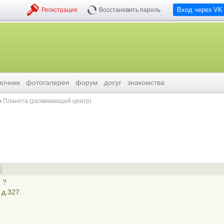
Вход через VK
Регистрация
Восстановить пароль
вочник
фотогалерея
форум
досуг
знакомства
Планета (развивающий центр)
 ?
 д.327.