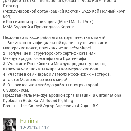
Для работы с IBK International Kyokushin Budo Kai All Round
Fighting
(Международной организацией Кёкусин Будо Кай Полный круг
боя)
и Российской организацией (Mixed Martial Arts)
MMA Будокай и Прикладного Каратэ.
Несколько плюсов работы и сотрудничества с нами!
1. Возможность официальной сдачи на ученические и
мастерские пояса, признанные во всём Мире!
2. Получение инструкторского сертификата или
Международного сертификата Бранч-чифа!
3. Участие в Российских и Международных турнирах,
включая чемпионаты Мира и Коммерческие бои!
4. Участие в семинарах и лагерях Российских мастеров,
а так же Мастеров со всего мира!
5. Относительная свобода работы инструкторов!
С уважением,
Представитель Международной организации IBK International
Kyokushin Budo Kai All Round Fighting
Бранч – Чиф Сэнсей Эдгар Апресович 4-й дан IBK
Porrima
10/03/12 17:17