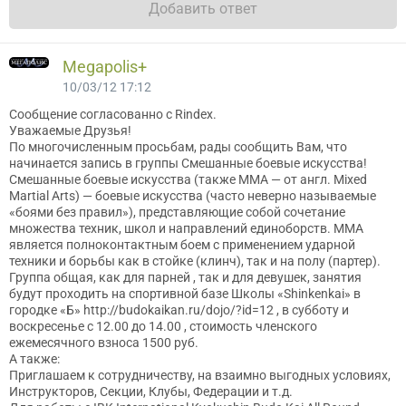
Добавить ответ
Megapolis+
10/03/12 17:12
Сообщение согласованно с Rindex.
Уважаемые Друзья!
По многочисленным просьбам, рады сообщить Вам, что
начинается запись в группы Смешанные боевые искусства!
Смешанные боевые искусства (также MMA — от англ. Mixed
Martial Arts) — боевые искусства (часто неверно называемые
«боями без правил»), представляющие собой сочетание
множества техник, школ и направлений единоборств. ММА
является полноконтактным боем с применением ударной
техники и борьбы как в стойке (клинч), так и на полу (партер).
Группа общая, как для парней , так и для девушек, занятия
будут проходить на спортивной базе Школы «Shinkenkai» в
городке «Б» http://budokaikan.ru/dojo/?id=12 , в субботу и
воскресенье с 12.00 до 14.00 , стоимость членского
ежемесячного взноса 1500 руб.
А также:
Приглашаем к сотрудничеству, на взаимно выгодных условиях,
Инструкторов, Секции, Клубы, Федерации и т.д.