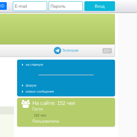
 ID
Телеграм
12+
на главную
форум
новые сообщения
На сайте: 152 чел
Гости:
152 чел.
Пользователи: