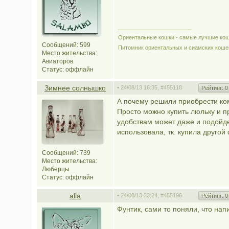
________________________
Ориентальные кошки - самые лучшие кош
Сообщений: 599
Питомник ориентальных и сиамских коше
Место жительства:
Авиаторов
Статус:
оффлайн
Зимнее солнышко
• 24/08/13 16:35,
#455118
Рейтинг:
0
А почему решили приобрести ком
Просто можно купить люльку и пр
удобствам может даже и подойдет
использовала, тк. купила другой
Сообщений: 739
Место жительства:
Люберцы
Статус:
оффлайн
alla
• 24/08/13 23:24,
#455196
Рейтинг:
0
Фунтик, сами то поняли, что нап