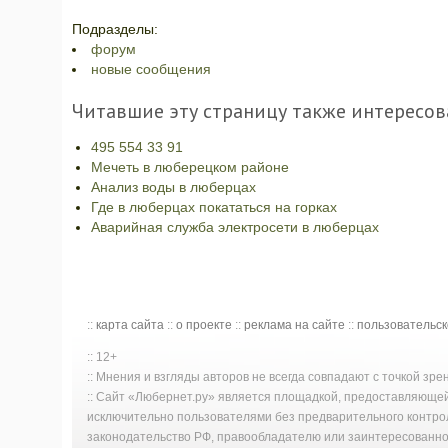
Подразделы:
форум
новые сообщения
Читавшие эту страницу также интересов
495 554 33 91
Мечеть в люберецком районе
Анализ воды в люберцах
Где в люберцах покататься на горках
Аварийная служба электросети в люберцах
::
карта сайта
::
о проекте
::
реклама на сайте
::
пользовательс
:: 12+
:: Мнения и взгляды авторов не всегда совпадают с точкой зр
:: Сайт «Любернет.ру» является площадкой, предоставляюще
исключительно пользователями без предварительного контро
законодательство РФ, правообладателю или заинтересованном