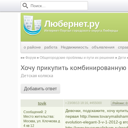
Любернет.ру
Интернет-Портал городского округа Люберцы
о районе
работа
Недвижимость
объявления
спра
Форум
Общегородские проблемы и пути их решения
Дети
Хочу прикупить комбинированную 
Детская коляска
Добавить ответ
tovik
• 23/08/13 18:16,
#455000
Рейтинг:
0
Девочки, подскажите, хочу купит
Сообщений: 2
первая http://www.tovarymalisham
Место жительства:
Москва, ул. Клочкова д
evolution-elegant-3-v-1-2012-g в
4 кв 12
http://www.tovarymalisham.ru/prod