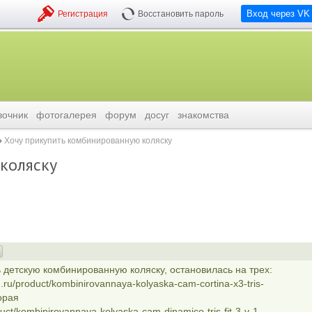
Вход через VK
Регистрация
Восстановить пароль
вочник
фотогалерея
форум
досуг
знакомства
Хочу прикупить комбинированную коляску
коляску
ь детскую комбинированную коляску, остановилась на трех:
.ru/product/kombinirovannaya-kolyaska-cam-cortina-x3-tris-
торая
uct/kombinirovannaya-kolyaska-cam-dinamico-tris-fit-3-v-1-