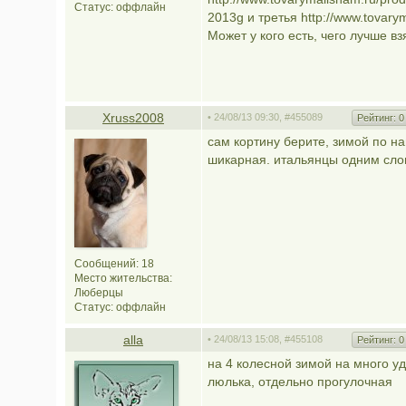
Статус:
оффлайн
2013g и третья http://www.tovarym
Может у кого есть, чего лучше вз
Xruss2008
• 24/08/13 09:30,
#455089
Рейтинг:
0
сам кортину берите, зимой по н
шикарная. итальянцы одним сло
Сообщений: 18
Место жительства:
Люберцы
Статус:
оффлайн
alla
• 24/08/13 15:08,
#455108
Рейтинг:
0
на 4 колесной зимой на много уд
люлька, отдельно прогулочная