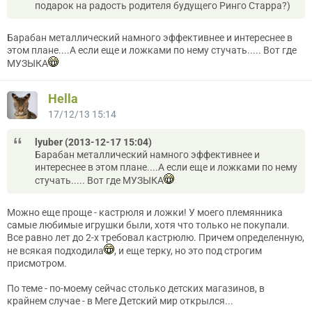
подарок на радость родителя будущего Ринго Старра?)
Барабан металлический намного эффективнее и интереснее в
этом плане....А если еще и ложками по нему стучать..... Вот где
МУЗЫКА
Hella
17/12/13 15:14
lyuber (2013-12-17 15:04)
Барабан металлический намного эффективнее и
интереснее в этом плане....А если еще и ложками по нему
стучать..... Вот где МУЗЫКА
Можно еще проще - кастрюля и ложки! У моего племянника
самые любимые игрушки были, хотя что только не покупали.
Все равно лет до 2-х требовал кастрюлю. Причем определенную,
не всякая подходила
, и еще терку, но это под строгим
присмотром.
По теме - по-моему сейчас столько детских магазинов, в
крайнем случае - в Меге Детский мир открылся...