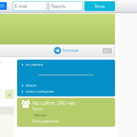
 ID
Телеграм
12+
й
на главную
форум
новые сообщения
››
На сайте: 240 чел
Гости:
240 чел.
Пользователи: