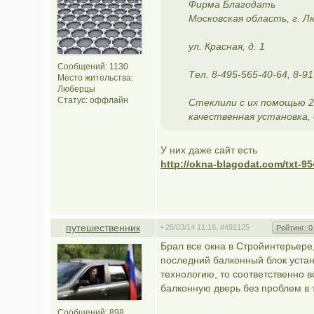
Фирма Благодать
Московская область, г. 
ул. Красная, д. 1
Сообщений: 1130
Тел. 8-495-565-40-64, 8-9
Место жительства:
Люберцы
Статус:
оффлайн
Стеклили с их помощью 
качественная установка,
У них даже сайт есть
http://okna-blagodat.com/txt-95
путешественник
• 26/03/14 11:18,
#491125
Рейтинг:
0
Брал все окна в Стройинтерьере,
последний балконный блок устана
технологию, то соответственно 
балконную дверь без проблем в т
Сообщений: 898