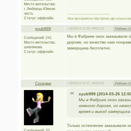
Место жительства:
г. Люберцы Южная
________________________
часть
Статус:
оффлайн
Мои фотоработы http://photo.qip.ru/users/p
syub999
• 26/03/14 12:00,
#491132
Рейтинг:
0
Мы в Фабрике окон заказывали о
Сообщений: 241
дороже, но качество нам понрав
Место жительства:
шевлякова
замерщика бесплатно.
Статус:
оффлайн
Соседки
• 26/03/14 13:27,
#491142
Рейтинг:
0
syub999 (2014-03-26 12:0
Мы в Фабрике окон заказы
немного дороже, но качес
время и выезд замерщика
Только остекление заказывали ил
Сообщений: 70