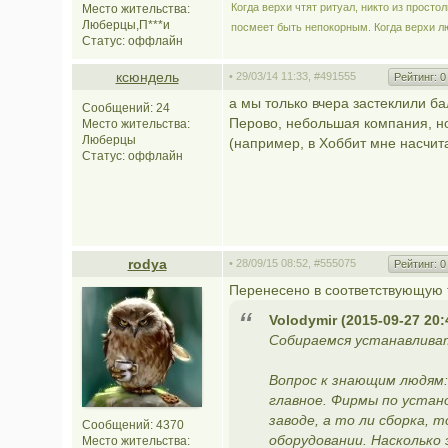
Когда верхи чтят ритуал, никто из просто
Место жительства:
Люберцы,П***и
посмеет быть непокорным. Когда верхи л
Статус:
оффлайн
ксюндель
• 29/03/14 11:33,
#491555
Рейтинг:
0
а мы только вчера застеклили б
Сообщений: 24
Перово, небольшая компания, но
Место жительства:
Люберцы
(например, в Хоббит мне насчит
Статус:
оффлайн
rodya
• 28/09/15 08:52,
#555075
Рейтинг:
0
Перенесено в соответствующую 
Volodymir (2015-09-27 20:
Собираемся устанавлива
Вопрос к знающим людям:
главное. Фирмы по устан
заводе, а то ли сборка, 
Сообщений: 4370
оборудовании. Насколько 
Место жительства: