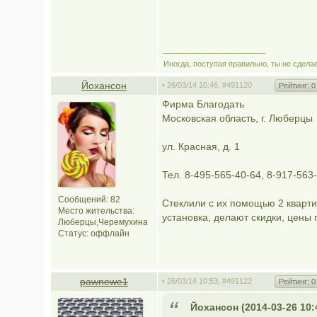
________________________
Иногда, поступая правильно, ты не сдела
Йохансон
• 26/03/14 10:46,
#491120
Рейтинг:
0
Фирма Благодать
Московская область, г. Люберцы
ул. Красная, д. 1
Тел. 8-495-565-40-64, 8-917-563
Сообщений: 82
Стеклили с их помощью 2 кварт
Место жительства:
установка, делают скидки, цены
Люберцы,Черемухина
Статус:
оффлайн
pawnewe1
• 26/03/14 10:53,
#491122
Рейтинг:
0
Йохансон (2014-03-26 10: