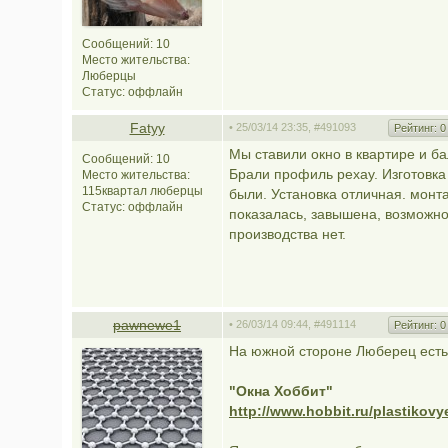
Сообщений: 10
Место жительства:
Люберцы
Статус:
оффлайн
Fatyy
• 25/03/14 23:35,
#491093
Рейтинг:
0
Мы ставили окно в квартире и ба
Сообщений: 10
Брали профиль рехау. Изготовка
Место жительства:
115квартал люберцы
были. Установка отличная. монт
Статус:
оффлайн
показалась, завышена, возможно 
производства нет.
pawnewe1
• 26/03/14 09:44,
#491114
Рейтинг:
0
На южной стороне Люберец есть 
"Окна Хоббит"
http://www.hobbit.ru/plastikovy