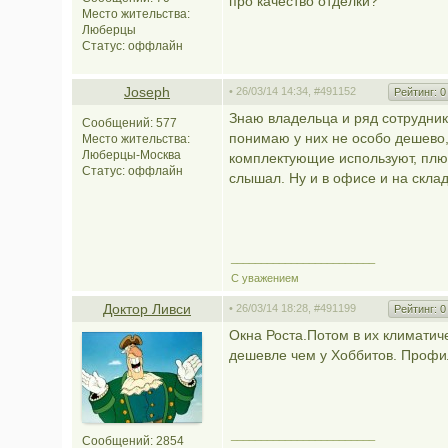
про качество отделки?
Место жительства:
Люберцы
Статус:
оффлайн
Joseph
• 26/03/14 14:34,
#491152
Рейтинг:
0
Знаю владельца и ряд сотрудн
Сообщений: 577
понимаю у них не особо дешево,
Место жительства:
Люберцы-Москва
комплектующие используют, плюс
Статус:
оффлайн
слышал. Ну и в офисе и на склад
________________________
С уважением
Доктор Ливси
• 26/03/14 18:28,
#491199
Рейтинг:
0
Окна Роста.Потом в их климати
дешевле чем у Хоббитов. Профи
________________________
Сообщений: 2854