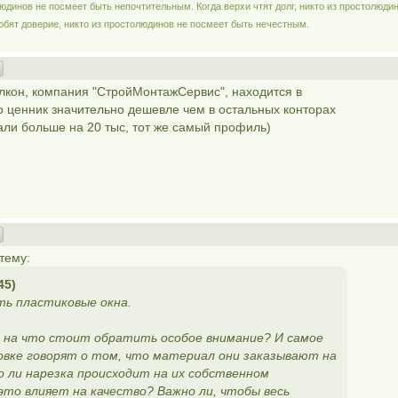
людинов не посмеет быть непочтительным. Когда верхи чтят долг, никто из простолюди
юбят доверие, никто из простолюдинов не посмеет быть нечестным.
алкон, компания "СтройМонтажСервис", находится в
 ценник значительно дешевле чем в остальных конторах
али больше на 20 тыс, тот же самый профиль)
тему:
45)
ть пластиковые окна.
 на что стоит обратить особое внимание? И самое
овке говорят о том, что материал они заказывают на
то ли нарезка происходит на их собственном
это влияет на качество? Важно ли, чтобы весь