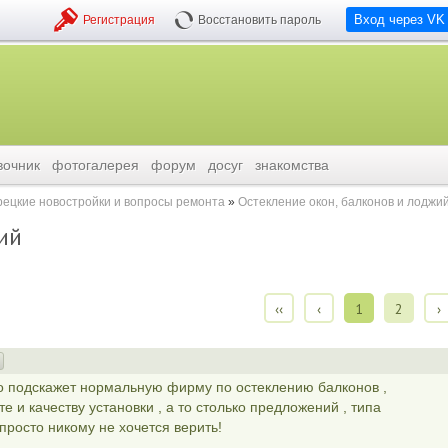
Вход через VK
Регистрация
Восстановить пароль
вочник
фотогалерея
форум
досуг
знакомства
ецкие новостройки и вопросы ремонта
Остекление окон, балконов и лоджи
ий
‹‹
‹
1
2
›
 подскажет нормальную фирму по остеклению балконов ,
е и качеству установки , а то столько предложений , типа
 просто никому не хочется верить!