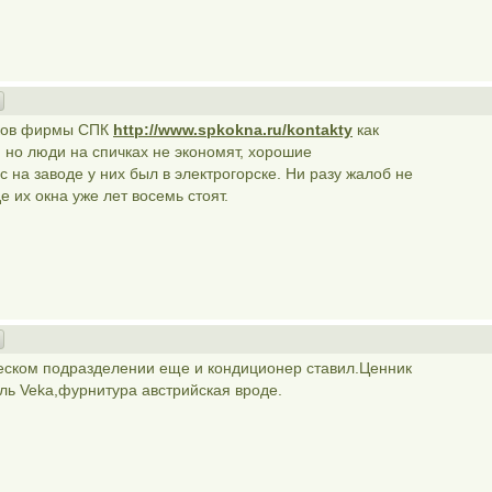
иков фирмы СПК
http://www.spkokna.ru/kontakty
как
 но люди на спичках не экономят, хорошие
 на заводе у них был в электрогорске. Ни разу жалоб не
е их окна уже лет восемь стоят.
ческом подразделении еще и кондиционер ставил.Ценник
ль Veka,фурнитура австрийская вроде.