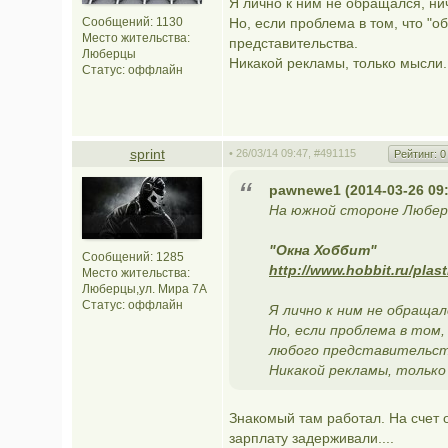
Я лично к ним не обращался, нич
Сообщений: 1130
Но, если проблема в том, что "о
Место жительства:
представительства.
Люберцы
Никакой рекламы, только мысли.
Статус:
оффлайн
sprint
• 26/03/14 09:47,
#491115
Рейтинг:
0
pawnewe1 (2014-03-26 09:
На южной стороне Любере
"Окна Хоббит"
Сообщений: 1285
http://www.hobbit.ru/plas
Место жительства:
Люберцы,ул. Мира 7А
Статус:
оффлайн
Я лично к ним не обращалс
Но, если проблема в том,
любого представительст
Никакой рекламы, только
Знакомый там работал. На счет 
зарплату задерживали....