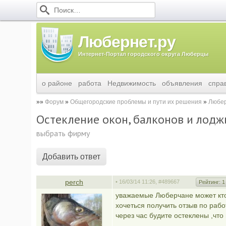
Любернет.ру
Интернет-Портал городского округа Люберцы
о районе
работа
Недвижимость
объявления
спра
Форум
Общегородские проблемы и пути их решения
Любер
Остекление окон, балконов и лодж
выбрать фирму
Добавить ответ
perch
• 16/03/14 11:26,
#489667
Рейтинг:
1
уважаемые Люберчане может кто
хочеться получить отзыв по работ
через час будите остеклены ,что