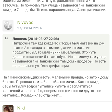
маленький мебельный. Это чуть дальше остановки 5-го
автобуса. Но по-моему там улица называется 1-й Панковский,
там дом 7 вроде бы. То есть параллельно ул. Электрификации.
Nivovod
27/08/14 22:14
Лионель (2014-08-27 22:08)
Пятёрочка там где когда-то с торца был магазин на 2-м
этаже. А с фасада в этом же здании то магазин
продукты был, то маленький мебельный. Это чуть
дальше остановки 5-го автобуса. Но по-моему там улица
называется 1-й Панковский, там дом 7 вроде бы. То есть
параллельно ул. Электрификации.
На 1Панковском Дикси есть. Маленький правда, но зато к дому
близко. Персонал там забавный... хохмачи... Как-то там две
бабы бутылку водки пытались купить и расплатиться
карточкой и наличкой одновременно (ни того ни другого не
хватало)... Комеди-клаб отдыхает...
Niki