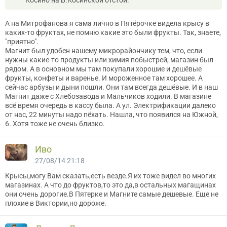
Косино на Б.Косинской отстой.
А на Митрофанова я сама лично в Пятёрочке видела крысу в
каких-то фруктах, не помню какие это были фрукты. Так, знаете,
"приятно".
Магнит был удобен нашему микрорайончику тем, что, если
нужны какие-то продукты или химия побыстрей, магазин был
рядом. А в основном мы там покупали хорошие и дешёвые
фрукты, конфеты и варенье. И мороженное там хорошее. А
сейчас арбузы и дыни пошли. Они там всегда дешёвые. И в наш
Магнит даже с Хлебозавода и Мальчиков ходили. В магазине
всё время очередь в кассу была. А ул. Электрификации далеко
от нас, 22 минуты надо пёхать. Нашла, что появился на Южной,
6. Хотя тоже не очень близко.
Иво
27/08/14 21:18
Крысы,могу Вам сказать,есть везде.Я их тоже видел во многих
магазинах. А что до фруктов,то это да,в остальных магащинах
они очень дорогие.В Пятерке и Магните самые дешевые. Еще не
плохие в Виктории,но дороже.