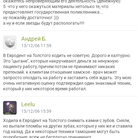
окажетесь непроверяющим его деятельность (денежную)
5. что у него окажуться материалы нетолько те, что
предастовляет государственная поликленника...
ну пожалйу достаточно! :)))
а ну и если звезды будут распологать!!!!
Андрей Б.
13/12/06 11:59
В Евродент на Толстого ходить не советую. Дорого и халтурно.
Это "цыгане", которые накручивают деньги за ненужную
пациенту работу, причем потом не принимают никаких
претензий. к клиентам отношение хамское - врач может
запросто опоздать на работу и заставить себя ждать. Эту мою
очень негативную оценку подтверждил один знакомый техник,
который у них некоторое время работал.
Leelu
13/12/06 15:39
Ходила в Евродент на Толстого снимать камни с зубов. Сняли,
но выпали пломбы на других зубах, которые у них же и ставила
год назад. Да и некоторые техники тамошние могут быть
полюбезнее, всеж не бесплатно принимают.