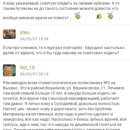
А вам, уважаемый, советую следить за своими зубками. А то
таким путем вы их до такого состояния можете довести, что
вообще никакие врачи не помогут...
Иво
04/03/07 19:34
Если про клиники, то я ещё раз повторяю - Евродэнт настолько
далёк от идеала, что я бы туда никому не советовал ходить!!
Nd_18
04/03/07 20:19
Рекомендую всем стоматологическую поликлинику №2 на
Выхино. Это в районе Вешняков, ул. Вешняковсая, 11. Лечимся
там всей семьей больше 10 лет, и никуда больше ходить не
хочется. Все врачи там с высокой квалификацией, работают
там давно. Я лично хожу к Суходаевой, довольна полностью.
Насчет цен - может кому и дороговато, зато без проблем.
Материалы качественные, если надо и рентген сделают и
заморозку, все как надо. Насколько я боюсь зубных врачей, вся
трясусь, идя к ним, так что никуда за дешевизной гоняться не
хочу. Лучше не куплю себе лишнюю тряпку, здоровье дороже.