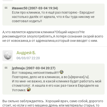
Иванес50 (2007-03-04 19:34)
Если про клиники, то я ещё раз повторяю - Евродэнт
настолько далёк от идеала, что я бы туда никому не
советовал ходить!!
А,что является идеалом клиники?Общий наркоз?Не
рекомендуется злоупотреблять,А потеря сознания скорей всего
не от новокаина,а от адреналина,который они вводят с ним.
Андрей Б.
06/03/07 22:20
jyzhnaja (2007-03-04 20:27)
Вот товарищ непонятливый!!!
Повторяю, дело не в клиниках, а во [u]врачах[/u].
И по мне- не важно, в какой клинике будет работать мой
стоматолог. А нашла я его как раз-таки в Евроденте на
Ухтомке.
Вы сильно заблуждаетесь. Хороший врач, само собой, дорогого
стоит, но если у него машина дрянь или материалы старье, то