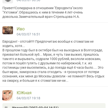
04/03/07 00:50
Привет!Солидарна в отношении "Евродента"около
"Ухтомки".Обращаюсь к ним в течении 4 лет-очень
довольна.Замечательный врач-Стрельцова Н.А.
Иво
04/03/07 16:51
Евродэнт - отстой!!!! Предпочитаю вообще к стоматам не
ходить, хотя...
В прошлом году был в октябре был на выходных в Волгограде,
прихватил больной зуб... Мрак, я чуть там выжил, пришлось
там его и вырывать, содрали 1000 рублей, вкололи новокаин,
потом я пошёл гулять с друзьями по набережной, т.к. из
гостиницы уже выселились, а до поезда ещё 4 часа было.... Это
был мрак, заморозка стала отходить - я грохнулся от потери
сознания, как меня до Москвы довезли - не помню!!! Весь отдых
на смарку, и больше я к стоматам ни-ни...
ЮЖная
04/03/07 19:18
Иванес50 (2007-03-04 16:51)