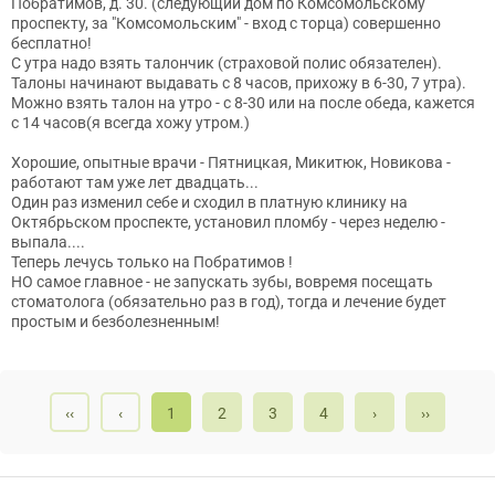
Побратимов, д. 30. (следующий дом по Комсомольскому
проспекту, за "Комсомольским" - вход с торца) совершенно
бесплатно!
С утра надо взять талончик (страховой полис обязателен).
Талоны начинают выдавать с 8 часов, прихожу в 6-30, 7 утра).
Можно взять талон на утро - с 8-30 или на после обеда, кажется
с 14 часов(я всегда хожу утром.)
Хорошие, опытные врачи - Пятницкая, Микитюк, Новикова -
работают там уже лет двадцать...
Один раз изменил себе и сходил в платную клинику на
Октябрьском проспекте, установил пломбу - через неделю -
выпала....
Теперь лечусь только на Побратимов !
НО самое главное - не запускать зубы, вовремя посещать
стоматолога (обязательно раз в год), тогда и лечение будет
простым и безболезненным!
‹‹
‹
1
2
3
4
›
››