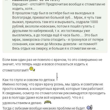
Евродэнт - отстой!!!! Предпочитаю вообще к стоматам не
ходить, хотя...
В прошлом году был в октябре был на выходных в
Волгограде, прихватил больной зуб... Мрак, я чуть там
выжил, пришлось там его и вырывать, содрали 1000
рублей, вкололи новокаин, потом я пошёл гулять с
друзьями по набережной, т.к. из гостиницы уже
выселились, а до поезда ещё 4 часа было.... Это был
мрак, заморозка стала отходить - я грохнулся от потери
сознания, как меня до Москвы довезли - не помню!!!
Весь отдых на смарку, и больше я к стоматам ни-ни...
Если вам один раз не повезло с врачом, то это совершенно не
значит, что теперь надо и вовсе отказаться ходить к
стоматологам!!!
Как-то глупо и совсем по-детски.
Именно потому, что врач врачу рознь, мы здесь и советуем не
просто клиники, а конкретных врачей, которые там работают.
К сведению, осмотр по стоматологии рекомендуется проходить
раз в полгода (даже если всё нормально!). Что я с
удовольствием и делаю.
Тогда с зубками вообще никаких проблем не будет.