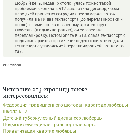
Добрый день, недавно столкнулась тоже с такой
проблемой, сходила в БТИ заключила договор, через
пару дней пришел их сотрудник все замерял, потом
получила в БТИ два техпаспорта (до перепланировки и
после), с ними пошла к главному архитектору г.
Люберцы (в администрацию), он согласовал
перепланировку. Потом опять в БТИ, сдала техпаспорт с
подписью архитектора и через неделю они мне выдали
техпаспорт с узаконенной перепланировкой, вот как то
так.
спасибо!!!
Читавшие эту страницу также
интересовались:
Федерация традиционного шотокан каратэдо люберцы
школа № 2
Детский туберкулезный диспансер люберцы
Подмосковье единая транспортная карта
Приватизация квартир люберцы