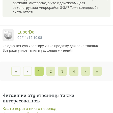
сбежали. Интересно, а что с денежками для
реконструкции микрорайон 3-3А? Тоже хотелось бы
знать ответ!
LuberDa
06/11/15 10:08
на одну ветхую квартиру 20 на продажу для понаехавших.
Всё ради уплотнения и удушения жителей!
‹‹
‹
1
2
3
4
›
››
Читавшие эту страницу также
интересовались:
Клато верато никто перевод