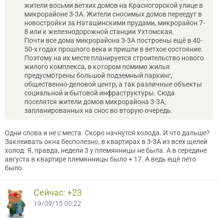
жители восьми ветхих домов на Красногорской улице в
микрорайоне 3-3А. Жители сносимых домов переедут в
новостройки за Наташинскими прудами, микрорайон 7-
8 или к железнодорожной станции Ухтомская.
Почти все дома микрорайона 3-3А построены ещё в 40-
50-х годах прошлого века и пришли в ветхое состояние.
Поэтому на их месте планируется строительство нового
жилого комплекса, в котором помимо жилья
предусмотрены большой подземный паркинг,
общественно-деловой центр, а так различные объекты
социальной и бытовой инфраструктуры. Сюда
поселятся жители домов микрорайона 3-3А,
запланированных на снос во вторую очередь.
Одни слова и не с места. Скоро начнутся холода. И что дальше?
Заклеивать окна бесполезно, в квартирах в 3-3А из всех щелей
холод. Я, правда, недели 3 у племянницы не была. А в середине
августа в квартире племянницы было + 17. А ведь ещё лето
было.
Сейчас: +23
19/09/15 00:22