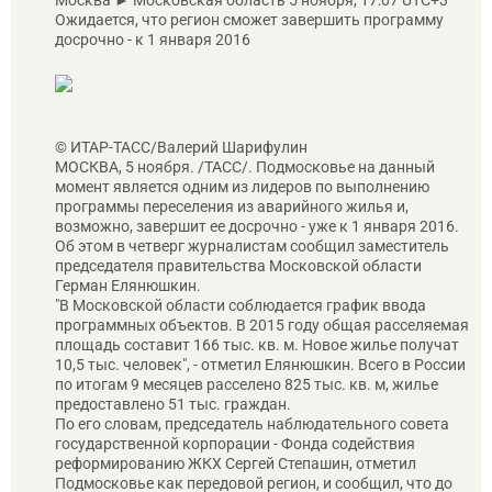
Москва ► Московская область 5 ноября, 17:07 UTC+3
Ожидается, что регион сможет завершить программу
досрочно - к 1 января 2016
© ИТАР-ТАСС/Валерий Шарифулин
МОСКВА, 5 ноября. /ТАСС/. Подмосковье на данный
момент является одним из лидеров по выполнению
программы переселения из аварийного жилья и,
возможно, завершит ее досрочно - уже к 1 января 2016.
Об этом в четверг журналистам сообщил заместитель
председателя правительства Московской области
Герман Елянюшкин.
"В Московской области соблюдается график ввода
программных объектов. В 2015 году общая расселяемая
площадь составит 166 тыс. кв. м. Новое жилье получат
10,5 тыс. человек", - отметил Елянюшкин. Всего в России
по итогам 9 месяцев расселено 825 тыс. кв. м, жилье
предоставлено 51 тыс. граждан.
По его словам, председатель наблюдательного совета
государственной корпорации - Фонда содействия
реформированию ЖКХ Сергей Степашин, отметил
Подмосковье как передовой регион, и сообщил, что до