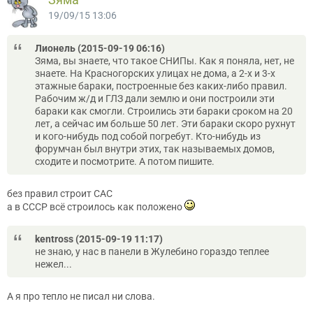
19/09/15 13:06
Лионель (2015-09-19 06:16)
Зяма, вы знаете, что такое СНИПы. Как я поняла, нет, не
знаете. На Красногорских улицах не дома, а 2-х и 3-х
этажные бараки, построенные без каких-либо правил.
Рабочим ж/д и ГЛЗ дали землю и они построили эти
бараки как смогли. Строились эти бараки сроком на 20
лет, а сейчас им больше 50 лет. Эти бараки скоро рухнут
и кого-нибудь под собой погребут. Кто-нибудь из
форумчан был внутри этих, так называемых домов,
сходите и посмотрите. А потом пишите.
без правил строит САС
а в СССР всё строилось как положено
kentross (2015-09-19 11:17)
не знаю, у нас в панели в Жулебино гораздо теплее
нежел...
А я про тепло не писал ни слова.