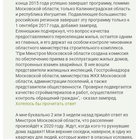
конца 2015 года успешно завершат программу, помимо
Московской области, только Калининградская область
и республика Ингушетия. Подавляющее большинство
российских регионов завершат эту программу только к
1 сентября 2017 года, добавил зампред.
Елянюшкин подчеркнул, что вопрос качества
предоставляемого переселенцам жилья, остается одним
из главных, и его держат на особом контроле чиновники
областного министерства строительного комплекса.
"При Минстрое Московской области создана комиссия
по обеспечению приема в эксплуатацию жилых домов,
построенных взамен аварийных. В нее вошли
представители жилищных инспекций, Госстройнадзора
Московской области, министерства ЖКХ Московской
области, администрации поселений, а также
представители общественности. Проверке подвергается
качество стройматериалов и работ, осуществляется
контроль обращений граждан", - сказал зампред.
Хотелось бы прочитать ответ
А мне буквально 2 или 3 недели назад пришёл ответ из
Минстроя Московской области, что расселение
произойдёт к 2020 году. Ждут, когда кого-то рухнувшие
дома задавят! Мои верхние соседки, наверное, в одну из
квартиру для людей, которые живут в опасных условиях,