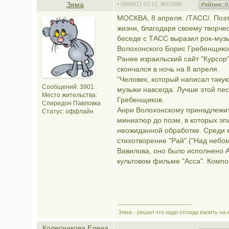
Зяма
• 09/04/17 07:12,
#607696
Рейтинг:
0
МОСКВА, 8 апреля. /ТАСС/. Поэт
жизни, благодаря своему творчес
беседе с ТАСС выразил рок-музык
Волохонского Борис Гребенщико
Ранее израильский сайт "Курсор"
скончался в ночь на 8 апреля.
"Человек, который написал таку
Сообщений: 3901
музыки навсегда. Лучше этой пес
Место жительства:
Гребенщиков.
Спиридон Павловка
Анри Волохонскому принадлежит
Статус:
оффлайн
миниатюр до поэм, в которых э
неожиданной обработке. Среди 
стихотворение "Рай" ("Над небо
Вавилова, оно было исполнено 
культовом фильме "Асса". Компо
________________________
Зяма - решил что надо отсюда валить на 
Колесникова Елена