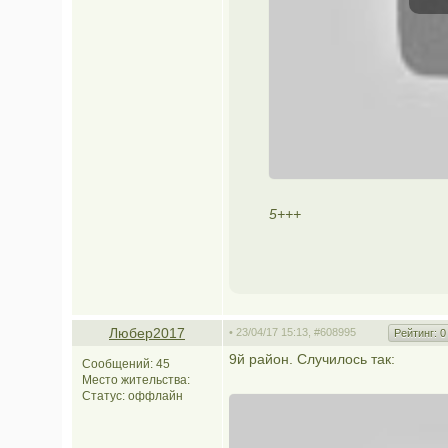
5+++
Любер2017
• 23/04/17 15:13,
#608995
Рейтинг:
0
9й район. Случилось так:
Сообщений: 45
Место жительства:
Статус:
оффлайн