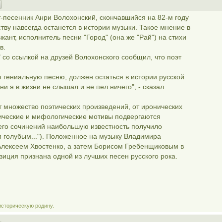
-песенник Анри Волохонский, скончавшийся на 82-м году
тву навсегда останется в истории музыки. Такое мнение в
ант, исполнитель песни "Город" (она же "Рай") на стихи
в.
 со ссылкой на друзей Волохонского сообщил, что поэт
ю гениальную песню, должен остаться в истории русской
ни я в жизни не слышал и не пел ничего", - сказал
 множество поэтических произведений, от иронических
пические и мифологические мотивы подвергаются
его сочинений наибольшую известность получило
м голубым..."). Положенное на музыку Владимира
Алексеем Хвостенко, а затем Борисом Гребенщиковым в
зиция признана одной из лучших песен русского рока.
историческую родину.