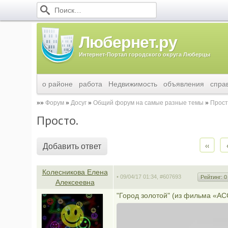
Любернет.ру
Интернет-Портал городского округа Люберцы
о районе
работа
Недвижимость
объявления
спра
Форум
Досуг
Общий форум на самые разные темы
Прост
Просто.
‹‹
Добавить ответ
Колесникова Елена
• 09/04/17 01:34,
#607693
Рейтинг:
0
Алексеевна
"Город золотой" (из фильма «АС