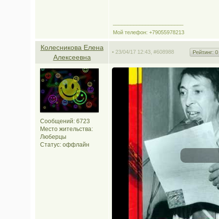
________________________
Мой телефон: +79055978213
Колесникова Елена
• 23/04/17 12:43,
#608988
Рейтинг:
0
Алексеевна
Сообщений: 6723
Место жительства:
Люберцы
Статус:
оффлайн