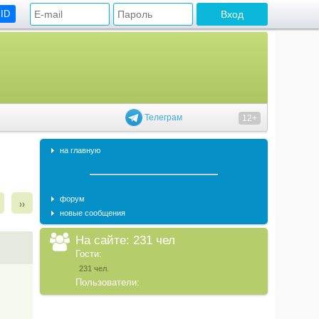
 ID
Телеграм
12+
на главную
форум
››
новые сообщения
На сайте: 231 чел
Гости:
231 чел.
Пользователи: