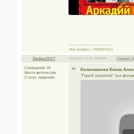
________________________
Мой телефон: +79055978213
Любер2017
• 23/04/17 15:12,
#608994
Рейтинг:
0
Сообщений: 45
Колесникова Елена Алекс
Место жительства:
"Город золотой" (из филь
Статус:
оффлайн