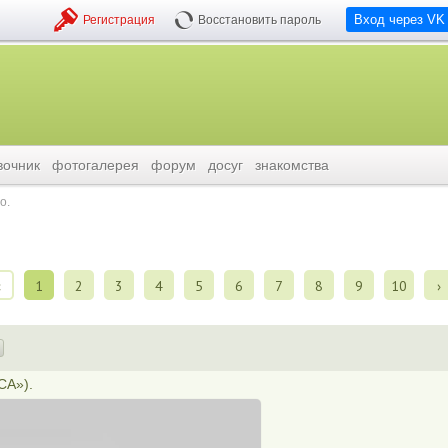
Вход через VK
Регистрация
Восстановить пароль
вочник
фотогалерея
форум
досуг
знакомства
о.
‹
1
2
3
4
5
6
7
8
9
10
›
СА»).