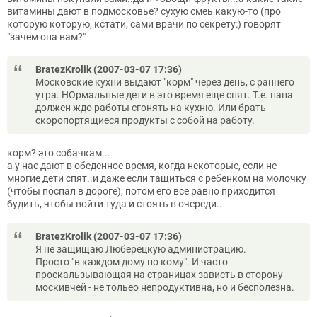
витамины дают в подмосковье? сухую смеь какую-то (про
которую которую, кстати, сами врачи по секрету:) говорят
"зачем она вам?"
BratezKrolik (2007-03-07 17:36)
Московские кухни выдают "корм" через день, с раннего
утра. НОрмальные дети в это время еще спят. Т.е. папа
должен ждо работы сгонять на кухню. Или брать
скоропортящиеся продукты с собой на работу.
корм? это собачкам...
а у нас дают в обеденное время, когда некоторые, если не
многие дети спят..и даже если тащиться с ребенком на молочку
(чтобы поспал в дороге), потом его все равно приходится
будить, чтобы войти туда и стоять в очереди..
BratezKrolik (2007-03-07 17:36)
Я не защищаю Люберецкую администрацию.
Просто "в каждом дому по кому". И часто
проскальзывающая на страницах зависть в сторону
москивчей - не тольео непродуктивна, но и бесполезна.