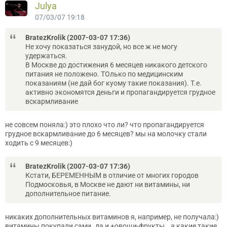
Julya
07/03/07 19:18
BratezKrolik (2007-03-07 17:36)
Не хочу показаться занудой, но все ж не могу
удержаться.
В Москве до достижения 6 месяцев никакого детского
питания не положено. ТОлько по медицинским
показаниям (не дай бог куому такие показания). Т.е.
активно экономятся деньги и пропагандируется грудное
вскармливание
не совсем поняла:) это плохо что ли? что пропагандируется
грудное вскармливание до 6 месяцев? мы на молочку стали
ходить с 9 месяцев:)
BratezKrolik (2007-03-07 17:36)
Кстати, БЕРЕМЕННЫМ в отличие от многих городов
Подмосковья, в Москве не дают ни витамины, ни
дополнительное питание.
никаких дополнительных витаминов я, например, не получала:)
витамины покупали сами..да и +овощи-фрукты...а какие такие