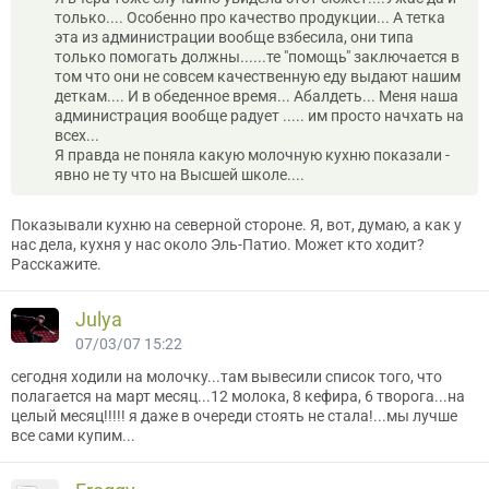
только.... Особенно про качество продукции... А тетка
эта из администрации вообще взбесила, они типа
только помогать должны......те "помощь" заключается в
том что они не совсем качественную еду выдают нашим
деткам.... И в обеденное время... Абалдеть... Меня наша
администрация вообще радует ..... им просто начхать на
всех...
Я правда не поняла какую молочную кухню показали -
явно не ту что на Высшей школе....
Показывали кухню на северной стороне. Я, вот, думаю, а как у
нас дела, кухня у нас около Эль-Патио. Может кто ходит?
Расскажите.
Julya
07/03/07 15:22
сегодня ходили на молочку...там вывесили список того, что
полагается на март месяц...12 молока, 8 кефира, 6 творога...на
целый месяц!!!!! я даже в очереди стоять не стала!...мы лучше
все сами купим...