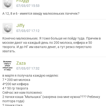
Froggy
07/03/07 15:53
А 12, 8 и 6 - имеется ввиду малюсеньких пачечек?
Jiffy
07/03/07 17:12
Конечно малюсеньких. Я тоже больше не пойду туда. Причем в
москве дают на каждый день по 200 молока, кефира и 50
творога. И до НГ им хватало денег, а тут резко перестало
хватать.
Zaza
07/03/07 17:32
в марте я получала каждую неделю:
7 * 200 мл молока
4*200 мл кефира
4 * 50 гр творога
Сейчас же нам положено:
2 пачки каша "Малышка" (нахрена она мне нужна???? Ребенку
полтора года)
2 пачки сока