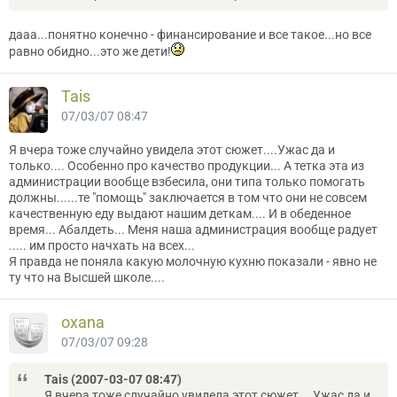
дааа...понятно конечно - финансирование и все такое...но все
равно обидно...это же дети!
Tais
07/03/07 08:47
Я вчера тоже случайно увидела этот сюжет....Ужас да и
только.... Особенно про качество продукции... А тетка эта из
администрации вообще взбесила, они типа только помогать
должны......те "помощь" заключается в том что они не совсем
качественную еду выдают нашим деткам.... И в обеденное
время... Абалдеть... Меня наша администрация вообще радует
..... им просто начхать на всех...
Я правда не поняла какую молочную кухню показали - явно не
ту что на Высшей школе....
oxana
07/03/07 09:28
Tais (2007-03-07 08:47)
Я вчера тоже случайно увидела этот сюжет....Ужас да и