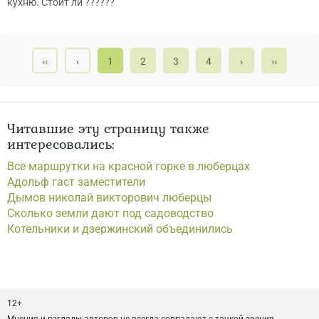
кухню. Стоит ли ??????
‹‹
‹
1
2
3
4
›
››
Читавшие эту страницу также
интересовались:
Все маршрутки на красной горке в люберцах
Адольф гаст заместители
Дымов николай викторович люберцы
Сколько земли дают под садоводство
Котельники и дзержинский объединились
12+
Мнения и взгляды авторов не всегда совпадают с точкой зрения