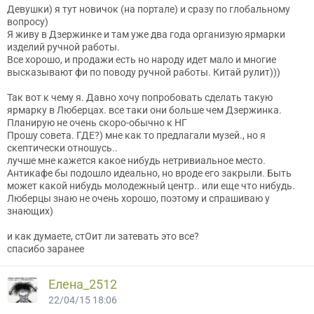
Девушки) я тут новичок (на портале) и сразу по глобальному
вопросу)
Я живу в Дзержинке и там уже два года организую ярмарки
изделий ручной работы.
Все хорошо, и продажи есть но народу идет мало и многие
высказывают фи по поводу ручной работы. Китай рулит)))
Так вот к чему я. Давно хочу попробовать сделать такую
ярмарку в Люберцах. все таки они больше чем Дзержинка.
Планирую не очень скоро-обычно к НГ
Прошу совета. ГДЕ?) мне как то предлагали музей., но я
скептически отношусь..
лучше мне кажется какое нибудь нетривиальное место.
Антикафе бы подошло идеально, но вроде его закрыли. Быть
может какой нибудь молодежный центр.. или еще что нибудь.
Люберцы знаю не очень хорошо, поэтому и спрашиваю у
знающих)
и как думаете, стОит ли затевать это все?
спасибо заранее
Елена_2512
22/04/15 18:06