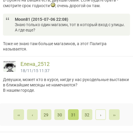
В Орбите на Вышке есть, двухшаговый. Если будете брать -
смотрите срок годности
, очень дорогой он там.
Moon81 (2015-07-06 22:08)
Знаю только один магазин, тот в который вход с улицы.
А где еще?
Тоже не знаю там больше магазинов, а этот Палитра
называется.
Елена_2512
18/11/15 11:37
Девушки, может кто в курсе, нигде у нас рукодельные выставки
в ближайшие месяцы не намечаются?
В нашем городе.
‹‹
‹
29
30
31
32
›
››