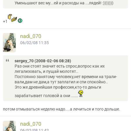
Уменьшают вес му...ей и расходы на ...лядей! :)))))))
+1
nadi_070
06/02/08 11:35
sergey_70 (2008-02-06 08:28)
Раз они стоят значит есть спрос,вопрос как их
легализовать, и пущай молотят..
Постоянно занятому человеку,нет времени на трали-
вали,дам не дам,а тут заплатил и спи спокойно..
Это же древнейшая профессия,кто-то деньги
зарабатывает головой а они ......
потом отмываться неделю надо....а лечиться и того дольше.
nadi_070
06/02/08 11:42