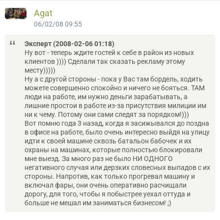
Agat
06/02/08 09:55
Эксперт (2008-02-06 01:18)
Ну вот - теперь ждите гостей к себе в район из новых
клиентов )))) Сделали так сказать рекламу этому
месту)))))
Ну а с другой стороны - пока у Вас там бордель, ходить
можете совершенно спокойно и ничего не бояться. ТАМ
люди на работе, им нужно деньги зарабатывать, а
лишние простои в работе из-за присутствия милиции им
ни к чему. Потому они сами следят за порядком!)))
Вот помню года 3 назад, когда я засижывался до поздна
в офисе на работе, было очень интересно выйдя на улицу
идти к своей машине сквозь батальон бабочек и их
охраны на машинах, которые полностью блокировали
мне выезд. За много раз не было НИ ОДНОГО
негативного случая или дерзких словесных выпадов с их
стороны. Напротив, как только прогревал машину и
включал фары, они очень оперативно расчищали
дорогу, для того, чтобы я побыстрее уехал оттуда и
больше не мешал им заниматься бизнесом! ;)