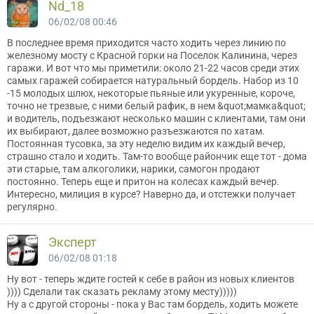
Nd_18
06/02/08 00:46
В последнее время приходится часто ходить через линию по
железному мосту с Красной горки на Поселок Калинина, через
гаражи. И вот что мы приметили: около 21-22 часов среди этих
самых гаражей собирается натуральный бордель. Набор из 10
-15 молодых шлюх, некоторые пьяные или укуренные, короче,
точно не трезвые, с ними белый рафик, в нем &quot;мамка&quot;
и водитель, подъезжают несколько машин с клиентами, там они
их выбирают, далее возможно разъезжаются по хатам.
Постоянная тусовка, за эту неделю видим их каждый вечер,
страшно стало и ходить. Там-то вообще райончик еще тот - дома
эти старые, там алкоголики, нарики, самогон продают
постоянно. Теперь еще и притон на колесах каждый вечер.
Интересно, милиция в курсе? Наверно да, и отстежки получает
регулярно.
Эксперт
06/02/08 01:18
Ну вот - теперь ждите гостей к себе в район из новых клиентов
)))) Сделали так сказать рекламу этому месту)))))
Ну а с другой стороны - пока у Вас там бордель, ходить можете