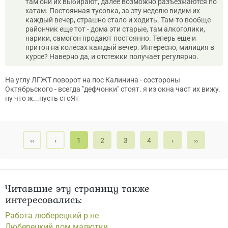
там они их выбирают, далее возможно разъезжаются по
хатам. Постоянная тусовка, за эту неделю видим их
каждый вечер, страшно стало и ходить. Там-то вообще
райончик еще тот - дома эти старые, там алкоголики,
нарики, самогон продают постоянно. Теперь еще и
притон на колесах каждый вечер. Интересно, милиция в
курсе? Наверно да, и отстежки получает регулярно.
На углу ЛГЖТ поворот на пос Калинина - состороны
Октябрьского - всегда "дефчонки" стоят. я из окна част их вижу.
ну что ж...пусть стоЯт
‹‹
‹
1
2
3
4
›
››
Читавшие эту страницу также
интересовались:
Работа люберецкий р не
Люберецкий дом малютки