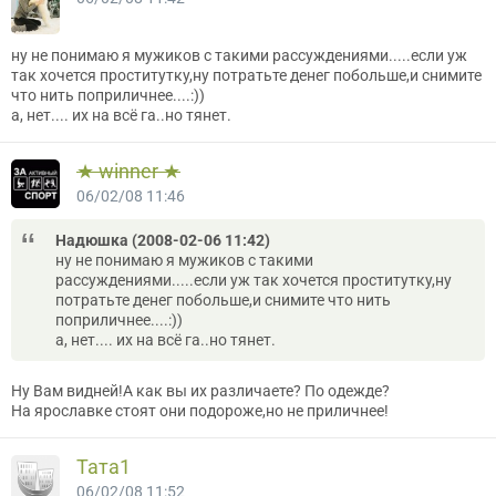
ну не понимаю я мужиков с такими рассуждениями.....если уж
так хочется проститутку,ну потратьте денег побольше,и снимите
что нить поприличнее....:))
а, нет.... их на всё га..но тянет.
★ winner ★
06/02/08 11:46
Надюшка (2008-02-06 11:42)
ну не понимаю я мужиков с такими
рассуждениями.....если уж так хочется проститутку,ну
потратьте денег побольше,и снимите что нить
поприличнее....:))
а, нет.... их на всё га..но тянет.
Ну Вам видней!А как вы их различаете? По одежде?
На ярославке стоят они подороже,но не приличнее!
Тата1
06/02/08 11:52