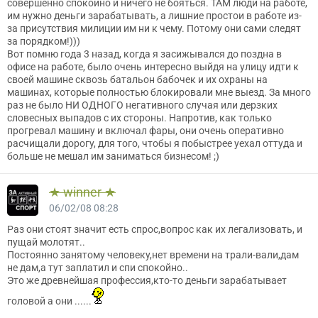
совершенно спокойно и ничего не бояться. ТАМ люди на работе,
им нужно деньги зарабатывать, а лишние простои в работе из-
за присутствия милиции им ни к чему. Потому они сами следят
за порядком!)))
Вот помню года 3 назад, когда я засижывался до поздна в
офисе на работе, было очень интересно выйдя на улицу идти к
своей машине сквозь батальон бабочек и их охраны на
машинах, которые полностью блокировали мне выезд. За много
раз не было НИ ОДНОГО негативного случая или дерзких
словесных выпадов с их стороны. Напротив, как только
прогревал машину и включал фары, они очень оперативно
расчищали дорогу, для того, чтобы я побыстрее уехал оттуда и
больше не мешал им заниматься бизнесом! ;)
★ winner ★
06/02/08 08:28
Раз они стоят значит есть спрос,вопрос как их легализовать, и
пущай молотят..
Постоянно занятому человеку,нет времени на трали-вали,дам
не дам,а тут заплатил и спи спокойно..
Это же древнейшая профессия,кто-то деньги зарабатывает
головой а они ......