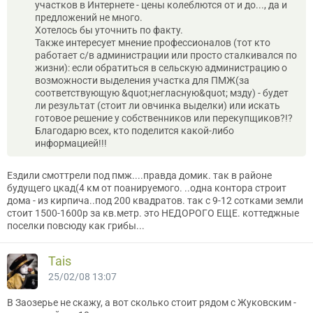
участков в Интернете - цены колеблются от и до..., да и
предложений не много.
Хотелось бы уточнить по факту.
Также интересует мнение профессионалов (тот кто
работает с/в администрации или просто сталкивался по
жизни): если обратиться в сельскую администрацию о
возможности выделения участка для ПМЖ(за
соответствующую &quot;негласную&quot; мзду) - будет
ли результат (стоит ли овчинка выделки) или искать
готовое решение у собственников или перекупщиков?!?
Благодарю всех, кто поделится какой-либо
информацией!!!
Ездили смоттрели под пмж....правда домик. так в районе
будущего цкад(4 км от поанируемого. ..одна контора строит
дома - из кирпича..под 200 квадратов. так с 9-12 сотками земли
стоит 1500-1600р за кв.метр. это НЕДОРОГО ЕЩЕ. коттеджные
поселки повсюду как грибы...
Tais
25/02/08 13:07
В Заозерье не скажу, а вот сколько стоит рядом с Жуковским -