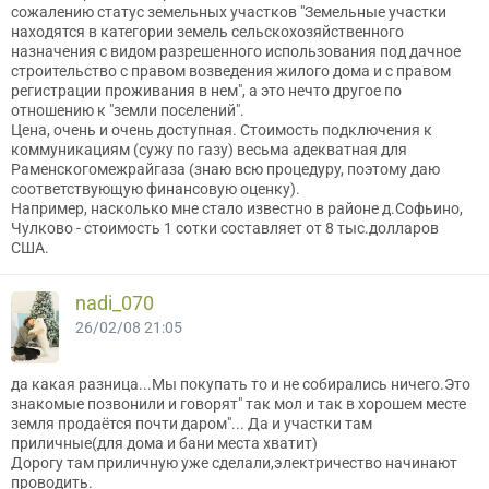
сожалению статус земельных участков "Земельные участки
находятся в категории земель сельскохозяйственного
назначения с видом разрешенного использования под дачное
строительство с правом возведения жилого дома и с правом
регистрации проживания в нем", а это нечто другое по
отношению к "земли поселений".
Цена, очень и очень доступная. Стоимость подключения к
коммуникациям (сужу по газу) весьма адекватная для
Раменскогомежрайгаза (знаю всю процедуру, поэтому даю
соответствующую финансовую оценку).
Например, насколько мне стало известно в районе д.Софьино,
Чулково - стоимость 1 сотки составляет от 8 тыс.долларов
США.
nadi_070
26/02/08 21:05
да какая разница...Мы покупать то и не собирались ничего.Это
знакомые позвонили и говорят" так мол и так в хорошем месте
земля продаётся почти даром"... Да и участки там
приличные(для дома и бани места хватит)
Дорогу там приличную уже сделали,электричество начинают
проводить.