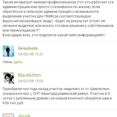
Также интересует мнение профессионалов (тот кто работает с/в
администрации или просто сталкивался по жизни): если
обратиться в сельскую администрацию о возможности
выделения участка для ПМЖ(за соответствующую
&quot;негласную&quot; мзду) - будет ли результат (стоит ли
овчинка выделки) или искать готовое решение у собственников
или перекупщиков?!?
Благодарю всех, кто поделится какой-либо информацией!!!
Seashark
24/02/08 12:21
Глянь
здесь
Blackkitten
24/02/08 15:02
Приобрели пол года назад участок недалеко от ст.Шевлягино
(казанское нап.), СНТ Авангард раменский район. Участок в 9
соток с рубленным домом ( не новым конечно) обошёлся нам в
650 тыс.руб.
shurik