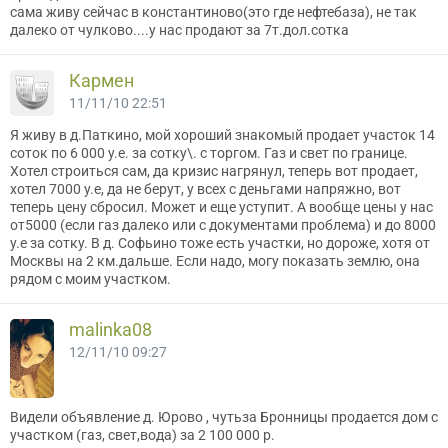
сама живу сейчас в константиново(это где нефтебаза), не так
далеко от чулково....у нас продают за 7т.дол.сотка
Кармен
11/11/10 22:51
Я живу в д.Паткино, мой хороший знакомый продает участок 14
соток по 6 000 у.е. за сотку\. с торгом. Газ и свет по границе.
Хотел строиться сам, да кризис нагрянул, теперь вот продает,
хотел 7000 у.е, да не берут, у всех с деньгами напряжно, вот
теперь цену сбросил. Может и еще уступит. А вообще цены у нас
от5000 (если газ далеко или с документами проблема) и до 8000
у.е за сотку. В д. Софьино тоже есть участки, но дороже, хотя от
Москвы на 2 км.дальше. Если надо, могу показать землю, она
рядом с моим участком.
malinka08
12/11/10 09:27
Видели объявление д. Юрово , чутьза Бронницы продается дом с
участком (газ, свет,вода) за 2 100 000 р.