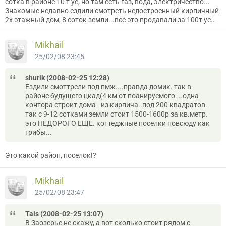
сотка в районе 10 т уе, но там есть газ, вода, электричество...
Знакомые недавно ездили смотреть недостроенный кирпичный
2х этажный дом, 8 соток земли...все это продавали за 100т уе..
Mikhail
25/02/08 23:45
shurik (2008-02-25 12:28)
Ездили смоттрели под пмж....правда домик. так в
районе будущего цкад(4 км от поанируемого. ..одна
контора строит дома - из кирпича..под 200 квадратов.
так с 9-12 сотками земли стоит 1500-1600р за кв.метр.
это НЕДОРОГО ЕЩЕ. коттеджные поселки повсюду как
грибы...
Это какой район, поселок!?
Mikhail
25/02/08 23:47
Tais (2008-02-25 13:07)
В Заозерье не скажу, а вот сколько стоит рядом с