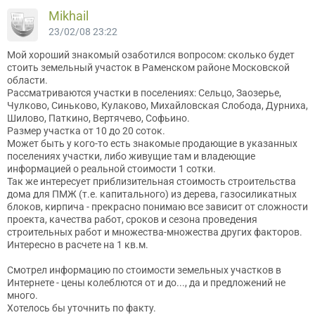
Mikhail
23/02/08 23:22
Мой хороший знакомый озаботился вопросом: сколько будет
стоить земельный участок в Раменском районе Московской
области.
Рассматриваются участки в поселениях: Сельцо, Заозерье,
Чулково, Синьково, Кулаково, Михайловская Слобода, Дурниха,
Шилово, Паткино, Вертячево, Софьино.
Размер участка от 10 до 20 соток.
Может быть у кого-то есть знакомые продающие в указанных
поселениях участки, либо живущие там и владеющие
информацией о реальной стоимости 1 сотки.
Так же интересует приблизительная стоимость строительства
дома для ПМЖ (т.е. капитального) из дерева, газосиликатных
блоков, кирпича - прекрасно понимаю все зависит от сложности
проекта, качества работ, сроков и сезона проведения
строительных работ и множества-множества других факторов.
Интересно в расчете на 1 кв.м.
Смотрел информацию по стоимости земельных участков в
Интернете - цены колеблются от и до..., да и предложений не
много.
Хотелось бы уточнить по факту.