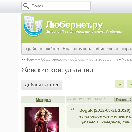
Любернет.ру
Интернет-Портал городского округа Люберцы
о районе
работа
Недвижимость
объявления
спра
Форум
Общегородские проблемы и пути их решения
Медиц
Женские консультации
‹‹
Добавить ответ
Morgan
• 21/03/12 18:33,
#346787
Рейтинг:
0
Boguk (2012-03-21 18:28)
есть огромное желание 
Рубаевой...наверное, так 