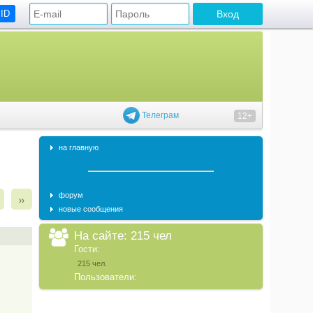
 ID
Телеграм
12+
на главную
форум
››
новые сообщения
На сайте: 215 чел
Гости:
215 чел.
Пользователи: