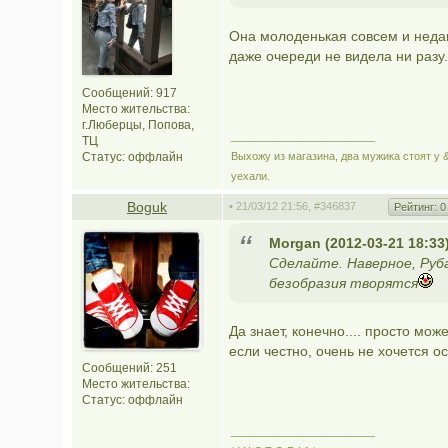
Она молоденькая совсем и недав
даже очереди не видела ни разу.
Сообщений: 917
Место жительства:
г.Люберцы, Попова,
________________________
ТЦ
Статус:
оффлайн
Выхожу из магазина, два мужика стоят у &
уехали.
Boguk
• 21/03/12 21:56,
#346837
Рейтинг:
0
Morgan (2012-03-21 18:33
Сделайте. Наверное, Руба
безобразия творятся
Да знает, конечно.... просто може
если честно, очень не хочется ост
Сообщений: 251
Место жительства:
Статус:
оффлайн
________________________