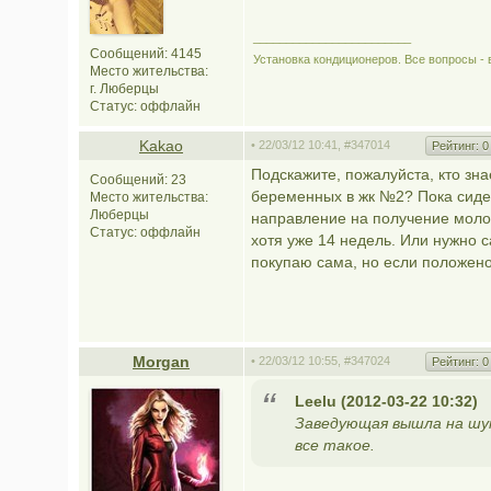
________________________
Сообщений: 4145
Установка кондиционеров. Все вопросы - 
Место жительства:
г. Люберцы
Статус:
оффлайн
Kakao
• 22/03/12 10:41,
#347014
Рейтинг:
0
Подскажите, пожалуйста, кто зна
Сообщений: 23
беременных в жк №2? Пока сидел
Место жительства:
Люберцы
направление на получение молок
Статус:
оффлайн
хотя уже 14 недель. Или нужно 
покупаю сама, но если положено 
Morgan
• 22/03/12 10:55,
#347024
Рейтинг:
0
Leelu (2012-03-22 10:32)
Заведующая вышла на шум
все такое.