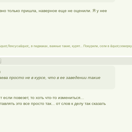
но только пришла, наверное еще не оценили. Я у нее
quot;Лексуса&quot;, в пиджаках, важные такие, курят... Покурили, сели в &quot;семерку
)
ева просто не в курсе, что в ее заведении такие
т если повезет, то хоть что-то измениться...
авлять это все просто так... от слов к делу так сказать