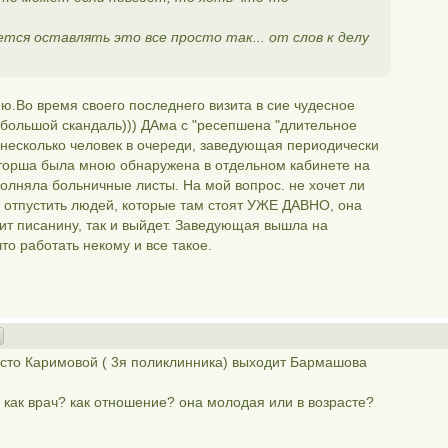
чется оставлять это все просто так... от слов к делу
ряю.Во время своего последнего визита в сие чудесное
большой скандаль))) ДАма с "ресепшена "длительное
 несколько человек в очереди, заведующая периодически
аторша была мною обнаружена в отдельном кабинете на
полняла больничные листы. На мой вопрос. не хочет ли
и отпустить людей, которые там стоят УЖЕ ДАВНО, она
нчит писанину, так и выйдет. Заведующая вышла на
то работать некому и все такое.
есто Каримовой ( 3я поликлинника) выходит Бармашова
как врач? как отношение? она молодая или в возрасте?