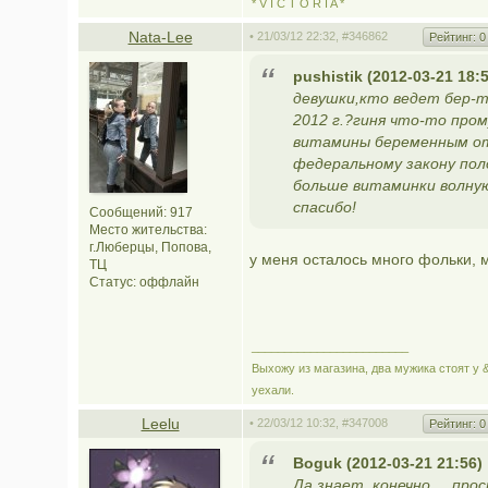
* V I C T O R I A *
Nata-Lee
• 21/03/12 22:32,
#346862
Рейтинг:
0
pushistik (2012-03-21 18:
девушки,кто ведет бер-т
2012 г.?гиня что-то про
витамины беременным от
федеральному закону полож
больше витаминки волну
спасибо!
Сообщений: 917
Место жительства:
г.Люберцы, Попова,
у меня осталось много фольки, м
ТЦ
Статус:
оффлайн
________________________
Выхожу из магазина, два мужика стоят у &
уехали.
Leelu
• 22/03/12 10:32,
#347008
Рейтинг:
0
Boguk (2012-03-21 21:56)
Да знает, конечно.... пр