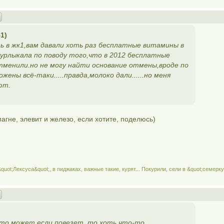
51)
ь в жк1,вам давали хоть раз бесплатные витамины в
мурлыкала по поводу того,что в 2012 бесплатные
менили.но не могу найти основание отмены,вроде по
ены всё-таки.....правда,молоко дали......но меня
ют.
агне, элевит и железо, если хотите, поделюсь)
quot;Лексуса&quot;, в пиджаках, важные такие, курят... Покурили, сели в &quot;семерку
осто может если повезет, то хоть что-то