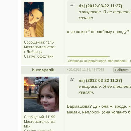
risj (2012-03-22 11:27)
в возрасте. Я ее терпеть
хвалят.
а че хамит? по любому поводу?
Сообщений: 4145
Место жительства:
г. Люберцы
________________________
Статус:
оффлайн
Установка кондиционеров. Все вопросы - 
buonapartik
• 22/03/12 11:34,
#347065
Рейтинг:
0
risj (2012-03-22 11:27)
в возрасте. Я ее терпеть
хвалят.
Бармашова? Дык она ж, вроде, н
маман, неплохой (она когда-то 
Сообщений: 11199
Место жительства:
Мск