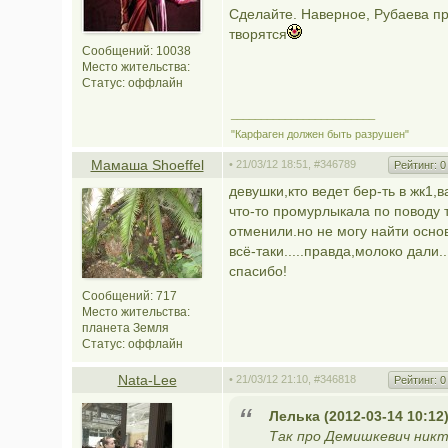
Сделайте. Наверное, Рубаева про
творятся
Сообщений: 10038
Место жительства:
Статус:
оффлайн
________________________
"Карфаген должен быть разрушен"
Мамаша Shoeffel
• 21/03/12 18:51,
#346789
Рейтинг:
0
девушки,кто ведет бер-ть в жк1,
что-то промурлыкала по поводу
отменили.но не могу найти осн
всё-таки.....правда,молоко дали.
спасибо!
Сообщений: 717
Место жительства:
планета Земля
Статус:
оффлайн
Nata-Lee
• 21/03/12 21:10,
#346818
Рейтинг:
0
Лелька (2012-03-14 10:12
Так про Демишкевич ник