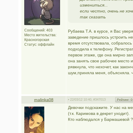
измениться...
если честно, очень не хо
так сказать
Сообщений: 403
Рубаева Т.А. в курсе, я Вас уве
Место жительства:
заведение пришлось устроить не
Красногорская
время отсутствовала, собралось
Статус:
оффлайн
подходила к телефону. Регистр
первом этаже, где она мирно за
она занять свое рабочее место 
рявкнула, что нехочет, как зако
шум,приняла меня, объясняла. ч
malinka08
• 22/03/12 10:40,
#347013
Рейтинг:
0
Девочки подскажите. У нас на м
(т.к. Каримова в декрет уходит).
Кто наблюдался у Бармашевой ? 