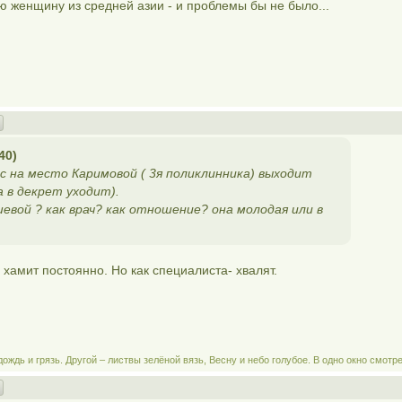
 женщину из средней азии - и проблемы бы не было...
40)
с на место Каримовой ( 3я поликлинника) выходит
 в декрет уходит).
евой ? как врач? как отношение? она молодая или в
, хамит постоянно. Но как специалиста- хвалят.
ождь и грязь. Другой – листвы зелёной вязь, Весну и небо голубое. В одно окно смотр