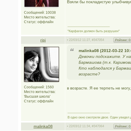
Взяли бы покладистую улыбчивую
Сообщений: 10038
Место жительства:
Статус:
оффлайн
________________________
"Карфаген должен быть разрушен"
risj
• 22/03/12 11:27,
#347054
Рейтинг:
0
malinka08 (2012-03-22 10:
Девочки подскажите. У на
Бармашова (т.к. Каримова
Кто наблюдался у Бармаш
возрасте?
Сообщений: 1560
в возрасте. Я ее терпеть не могу
Место жительства:
'Высшая школа'
Статус:
оффлайн
________________________
В одно окно смотрели двое. Один увидел д
malinka08
• 22/03/12 11:34,
#347064
Рейтинг:
0