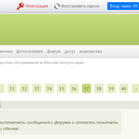
Вход через VK
Регистрация
Восстановить пароль
вочник
фотогалерея
форум
досуг
знакомства
инское обслуживание
Женские консультации
‹
31
32
33
34
35
36
37
38
39
40
›
распечатать сообщения с форума и отнести почитать
и сделаю.