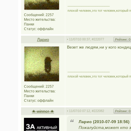
________________________
плохой человек,это тот человек,который 
Сообщений: 2257
Место жительства:
Панки
Статус:
оффлайн
Ларио
• 11/07/10 00:37,
#222077
Рейтинг:
0
Везет же людям,ни у кого конди
________________________
плохой человек,это тот человек,который 
Сообщений: 2257
Место жительства:
Панки
Статус:
оффлайн
★ winner ★
• 11/07/10 07:12,
#222082
Рейтинг:
0
Ларио (2010-07-09 18:56)
Пожалуйста,может кто з