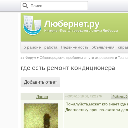
Любернет.ру
Интернет-Портал городского округа Люберцы
о районе
работа
Недвижимость
объявления
спра
Форум
Общегородские проблемы и пути их решения
Транс
где есть ремонт кондиционера
Добавить ответ
Ларио
• 09/07/10 18:56,
#221976
Рейтинг:
0
Пожалуйста,может кто знает гд
Диагностику прошла-сказали дел