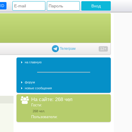
 ID
Телеграм
12+
на главную
форум
новые сообщения
На сайте: 268 чел
Гости:
268 чел.
Пользователи: