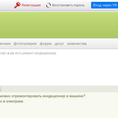
Вход через VK
Регистрация
Восстановить пароль
вочник
фотогалерея
форум
досуг
знакомства
порт
где есть ремонт кондиционера
е можно отремонтировать кондиционер в машине?
о в электрике.