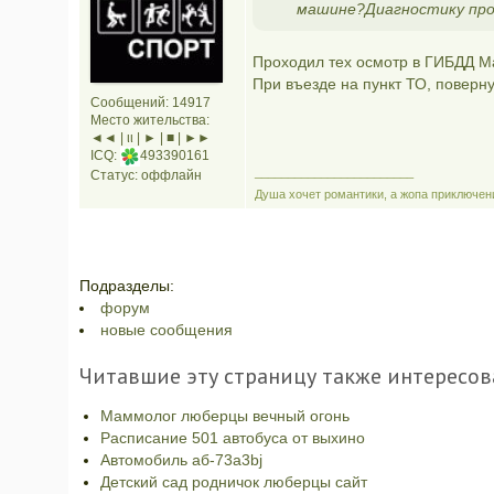
машине?Диагностику прош
Проходил тех осмотр в ГИБДД Ма
При въезде на пункт ТО, поверну
Сообщений: 14917
Место жительства:
◄◄ | ιι | ► | ■ | ►►
ICQ:
493390161
________________________
Статус:
оффлайн
Душа хочет романтики, а жопа приключен
Подразделы:
форум
новые сообщения
Читавшие эту страницу также интересов
Маммолог люберцы вечный огонь
Расписание 501 автобуса от выхино
Автомобиль аб-73a3bj
Детский сад родничок люберцы сайт