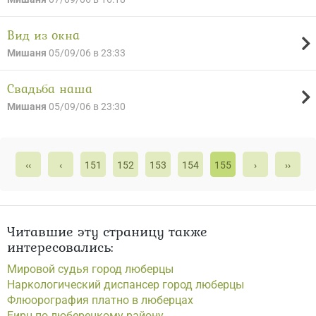
Вид из окна
Мишаня
05/09/06 в 23:33
Свадьба наша
Мишаня
05/09/06 в 23:30
‹‹
‹
151
152
153
154
155
›
››
Читавшие эту страницу также
интересовались:
Мировой судья город люберцы
Наркологический диспансер город люберцы
Флюорография платно в люберцах
Еирц по люберецкому району