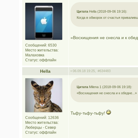
Цитата
Hella (2018-09-06 19:16):
Когда в обморок от счастья приваливш
«Восхищения не снесла и к обед
Сообщений: 6530
Место жительства:
Малаховка
Статус:
оффлайн
Hella
• 06.09.18 19:25,
#634483
Цитата
Мilena 1 (2018-09-06 19:18):
«Восхищения не снесла и к обедне...»
Тьфу-тьфу-тьфу!
Сообщений: 12636
Место жительства:
Люберцы - Север
Статус:
оффлайн