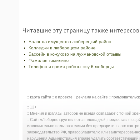
Читавшие эту страницу также интересов
Налог на имущество люберецкий район
Колледжи в люберецком районе
Бассейн в кожухово на лухмановской отзывы
Фамилия томилино
Телефон и время работы жэу 6 люберцы
::
карта сайта
::
о проекте
::
реклама на сайте
::
пользовательс
:: 12+
:: Мнения и взгляды авторов не всегда совпадают с точкой зр
:: Сайт «Любернет.ру» является площадкой, предоставляюще
исключительно пользователями без предварительного контро
законодательство РФ, правообладателю или заинтересованном
нарушения Администрация вправе удалить соответствующий к