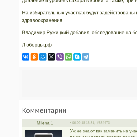
давление и уровень сахара в крови, а также, пр
На избирательных участках будут задействованы
здравоохранения.
Владимир Ружицкий добавил, обследование на без
Люберцы.рф
Комментарии
Мilena 1
• 06.09.18 16:31,
#634473
Уж не знают как заманить на уча