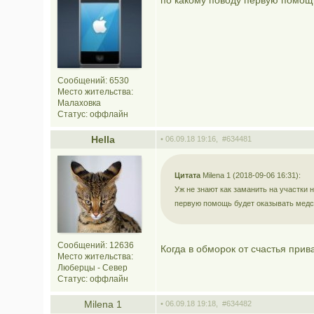
по какому поводу первую помощ
Сообщений: 6530
Место жительства:
Малаховка
Статус:
оффлайн
Hella
• 06.09.18 19:16,
#634481
Цитата
Мilena 1 (2018-09-06 16:31):
Уж не знают как заманить на участки 
первую помощь будет оказывать медс
Сообщений: 12636
Когда в обморок от счастья прив
Место жительства:
Люберцы - Север
Статус:
оффлайн
Мilena 1
• 06.09.18 19:18,
#634482