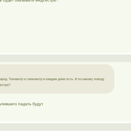
ь будет оказывать медсестра?
народ. Тонометр и глюкометр в каждом доме есть. И по какому поводу
естра?
алившего падать будут.