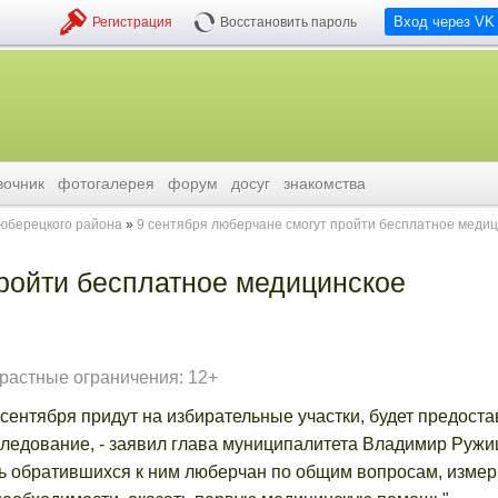
Вход через VK
Регистрация
Восстановить пароль
вочник
фотогалерея
форум
досуг
знакомства
люберецкого района
9 сентября люберчане смогут пройти бесплатное меди
пройти бесплатное медицинское
растные ограничения: 12+
сентября придут на избирательные участки, будет предост
ледование, - заявил глава муниципалитета Владимир Ружиц
ть обратившихся к ним люберчан по общим вопросам, измер