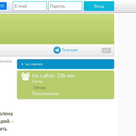
 ID
Телеграм
12+
цинское
на главную
На сайте: 239 чел
Гости:
239 чел.
Пользователи:
авлена
кий. -
ить