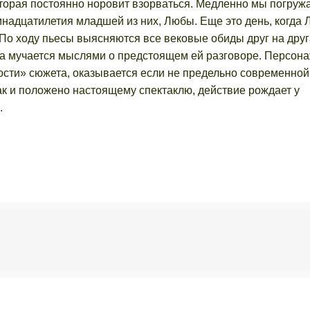
оторая постоянно норовит взорваться. Медленно мы погруж
мнадцатилетия младшей из них, Любы. Еще это день, когда
 По ходу пьесы выясняются все вековые обиды друг на друг
ма мучается мыслями о предстоящем ей разговоре. Персон
ости» сюжета, оказывается если не предельно современной,
ак и положено настоящему спектаклю, действие рождает у
.