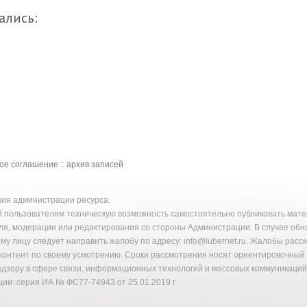
ались:
кое соглашение
::
архив записей
ения администрации ресурса.
й пользователям техническую возможность самостоятельно публиковать ма
ля, модерации или редактирования со стороны Администрации. В случае об
у лицу следует направить жалобу по адресу: info@lubernet.ru. Жалобы расс
онтент по своему усмотрению. Сроки рассмотрения носят ориентировочный 
надзору в сфере связи, информационных технологий и массовых коммуникаци
ии: серия ИА № ФС77-74943 от 25.01.2019 г.