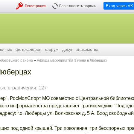
Вход через VK
Регистрация
Восстановить пароль
вочник
фотогалерея
форум
досуг
знакомства
люберецкого района
Афиша мероприятия 3 июня в Люберцах
Люберцах
ые ограничения: 12+
ер", РосМолСпорт МО совместно с Центральной библиотекой
кого информагенства представляет трагикомедию "Под од
адресу: г.о. Люберцы ул. Волковская д. 5 А. Вход свободный
щих под одной крышей. Три поколения, три бесспорных пр