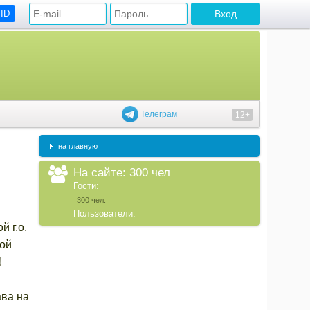
 ID
Телеграм
12+
на главную
На сайте: 300 чел
Гости:
300 чел.
Пользователи:
 г.о.
ной
!
ава на