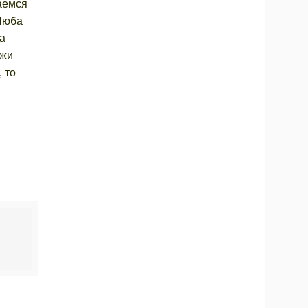
аемся
 Люба
а
ажи
 то