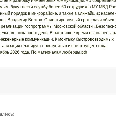
 стен и разводку инженерных коммуникаций. «В современн
ым, будут нести службу более 60 сотрудников МУ МВД Ро
нный порядок в микрорайоне, а также в ближайших населе
берцы Владимир Волков. Ориентировочный срок сдачи объект
х реализации госпрограммы Московской области «Безопасн
тельство пожарного депо. В настоящее время выполнены 
 инженерные коммуникации. К монтажу быстровозводимых
ганизация планирует приступить в июне текущего года.
кабрь 2026 года. По материалам люберцы.рф
ались: