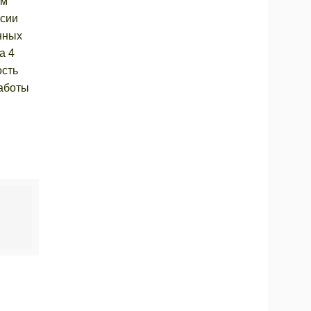
ом
ссии
нных
а 4
ость
работы