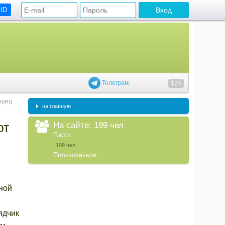
 ID
Телеграм
12+
ерец
на главную
На сайте: 199 чел
ют
Гости:
199 чел.
Пользователи:
ной
ядчик