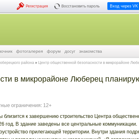
Вход через VK
Регистрация
Восстановить пароль
вочник
фотогалерея
форум
досуг
знакомства
люберецкого района
Центр общественной безопасности в микрорайоне Люб
сти в микрорайоне Люберец планиру
тные ограничения: 12+
ы близится к завершению строительство Центра обществен
26 год. В здание заведены все центральные коммуникации.
оустройство прилегающей территории. Внутри здания подр