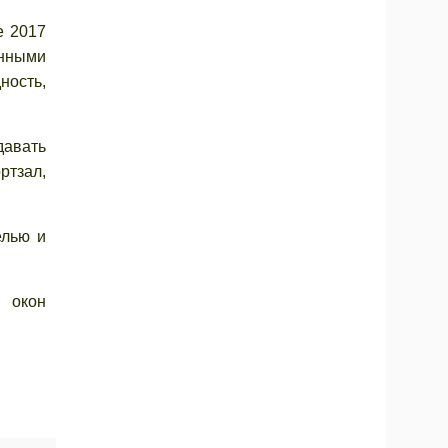
е 2017
енными
ность,
давать
ртзал,
елью и
 окон