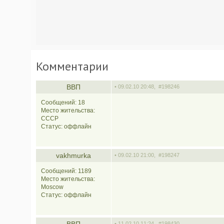
Комментарии
ВВП
• 09.02.10 20:48,
#198246
Сообщений: 18
Место жительства:
СССР
Статус:
оффлайн
vakhmurka
• 09.02.10 21:00,
#198247
Сообщений: 1189
Место жительства:
Moscow
Статус:
оффлайн
• 11.02.10 11:24,
#198430