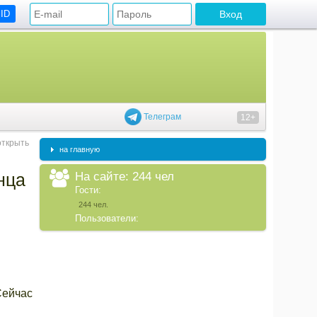
 ID
Телеграм
12+
открыть
на главную
На сайте: 244 чел
нца
Гости:
244 чел.
Пользователи:
Сейчас