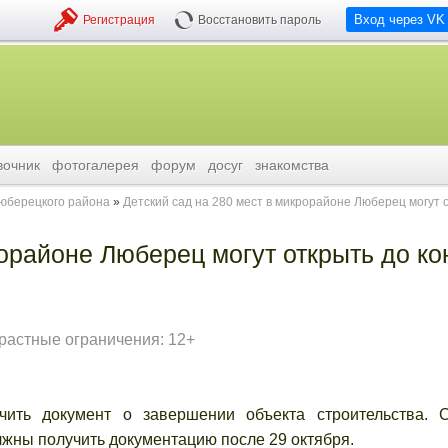
Вход через VK
Регистрация
Восстановить пароль
вочник
фотогалерея
форум
досуг
знакомства
люберецкого района
Детский сад на 280 мест в микрорайоне Люберец могут 
рорайоне Люберец могут открыть до ко
растные ограничения: 12+
ить документ о завершении объекта строительства. 
жны получить документацию после 29 октября.