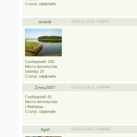
Статус:
оффлайн
stranik
• 11.02.10 15:33,
#198477
Сообщений: 336
Место жительства:
lubertsy, 25
Статус:
оффлайн
Zmey2007
• 11.02.10 16:12,
#198484
Сообщений: 61
Место жительства:
г.Люберцы
Статус:
оффлайн
Agat
• 11.02.10 19:57,
#198526