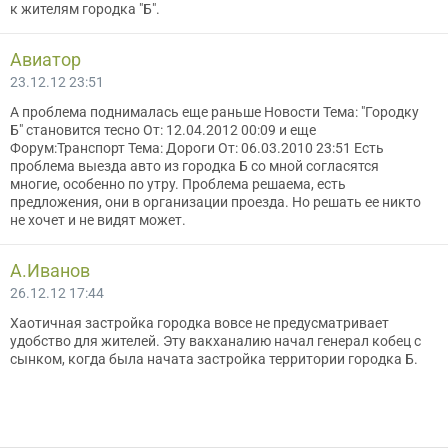
к жителям городка "Б".
Авиатор
23.12.12 23:51
А проблема поднималась еще раньше Новости Тема: "Городку
Б" становится тесно От: 12.04.2012 00:09 и еще
Форум:Транспорт Тема: Дороги От: 06.03.2010 23:51 Есть
проблема выезда авто из городка Б со мной согласятся
многие, особенно по утру. Проблема решаема, есть
предложения, они в организации проезда. Но решать ее никто
не хочет и не видят может.
A.Иванов
26.12.12 17:44
Хаотичная застройка городка вовсе не предусматривает
удобство для жителей. Эту вакханалию начал генерал кобец с
сынком, когда была начата застройка территории городка Б.