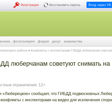
Вход через VK
Регистрация
Восстановить пароль
вочник
фотогалерея
форум
досуг
знакомства
люберецкого района
Конфликты с инспекторами ГИБДД люберчанам совету
ДД люберчанам советуют снимать на
астные ограничения: 12+
 «Люберецкое» сообщает, что ГИБДД подмосковных Любе
ь конфликты с инспекторами на видео для исключения спор