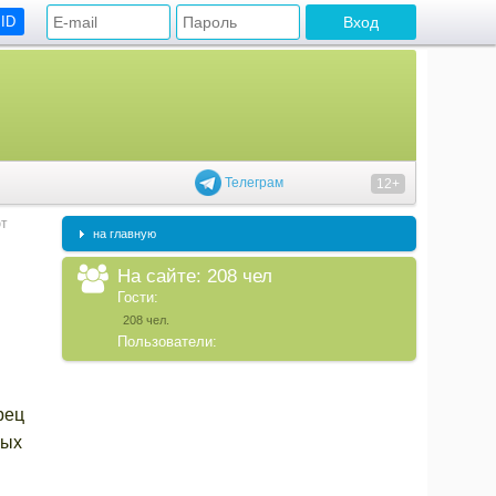
 ID
Телеграм
12+
ют
на главную
На сайте: 208 чел
Гости:
208 чел.
Пользователи:
рец
ных