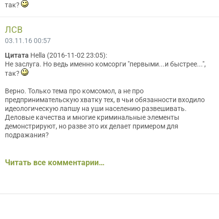
так?
ЛСВ
03.11.16 00:57
Цитата
Hella (2016-11-02 23:05):
Не заслуга. Но ведь именно комсорги "первыми...и быстрее...",
так?
Верно. Только тема про комсомол, а не про
предпринимательскую хватку тех, в чьи обязанности входило
идеологическую лапшу на уши населению развешивать.
Деловые качества и многие криминальные элементы
демонстрируют, но разве это их делает примером для
подражания?
Читать все комментарии…