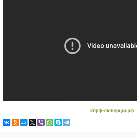
кпрф-люберцы.рф