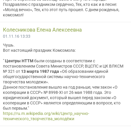
Поздравляю с праздником сердечно, Тех, кто как и в песне:
«Молод вечно», Тех, кто этот путь прошел. С днем рожденья,
комсомол!
Колесникова Елена Алексеевна
01.11.16 13:33
Чушь.
Вот настоящий праздник Комсомола:
"
Центры НТТМ
были созданы в соответствии с
постановлением Совета Министров СССР, ВЦСПС и ЦК ВЛКСМ
№ 321 от
13 марта 1987 года
«Об образовании единой
общегосударственной системы научно-технического
творчества молодежи».
Данное постановление вышло на год раньше, чем закон «О
кооперации в СССР» № 8998-XI от 26 мая 1988 года. Это
юридический документ, который вышел перед законом «О
кооперации в СССР» является определяющим в вопросе, кто
был первым."
https://ru.m.wikipedia.org/wiki/Центр_научно-
технического_творчества_молодёжи