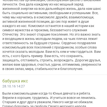
человечества организация, своеобразная школа становления
личности. Она дала каждому из нас мощный заряд
жизненной энергии на всю дальнейшую жизнь, дала нам шанс
быть социально-активными, свободными и успешными. Все,
чему мы научились в комсомоле: дружбе, взаимопомощи,
активной жизненной позиции, до сих пор живет в душе
каждого из нас. Комсомол останется в нашей истории как
символ мужества и героизма, беззаветного служения
Отечеству. Это знают старшие поколения. Но это важно знать
и входящим в жизнь молодым людям, на чьих плечах лежит
ответственность за будущее страны. Сердечно поздравляя
комсомольцев всех поколений с праздником, особые слова
хочется сказать молодым. Вам есть кем и чем гордиться. Вам
есть, с кого брать пример. Вам есть, что сохранять,
защищать, отстаивать, строить, возрождать. Дорогие друзья,
желаю вам здоровья, счастья, удачи, оптимизма, уверенности
в своих силах, мира, стабильности и благополучия.
бабушка икс
28.10.16 14:27
Были комсомольцами когда-то Юные девчата и ребята.
Верили в хорошее, трудились. И учиться вовсе не ленились.
Старших и друг-друга уважали, Никого нигде не обижали.
Горячо боролись за свободу Своего могучего народа.