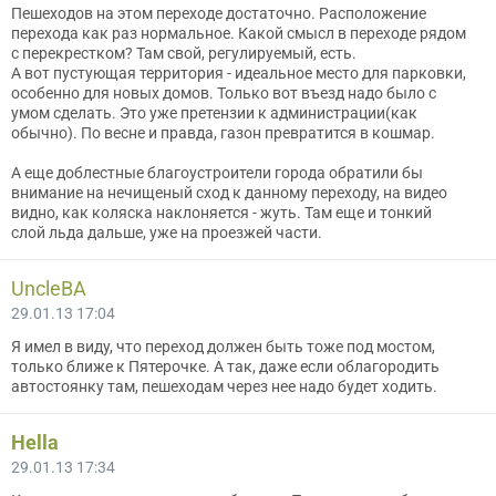
Пешеходов на этом переходе достаточно. Расположение
перехода как раз нормальное. Какой смысл в переходе рядом
с перекрестком? Там свой, регулируемый, есть.
А вот пустующая территория - идеальное место для парковки,
особенно для новых домов. Только вот въезд надо было с
умом сделать. Это уже претензии к администрации(как
обычно). По весне и правда, газон превратится в кошмар.
А еще доблестные благоустроители города обратили бы
внимание на нечищеный сход к данному переходу, на видео
видно, как коляска наклоняется - жуть. Там еще и тонкий
слой льда дальше, уже на проезжей части.
UncleBA
29.01.13 17:04
Я имел в виду, что переход должен быть тоже под мостом,
только ближе к Пятерочке. А так, даже если облагородить
автостоянку там, пешеходам через нее надо будет ходить.
Hella
29.01.13 17:34