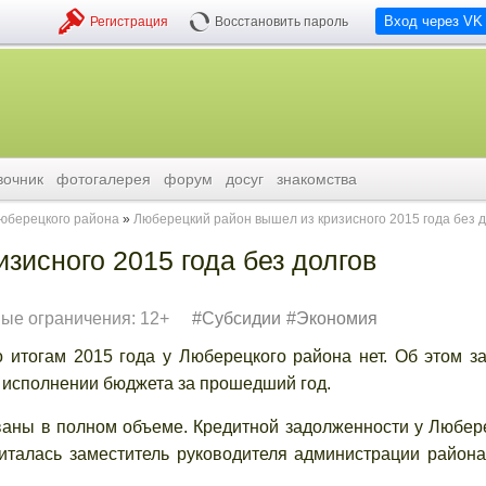
Вход через VK
Регистрация
Восстановить пароль
вочник
фотогалерея
форум
досуг
знакомства
люберецкого района
Люберецкий район вышел из кризисного 2015 года без д
зисного 2015 года без долгов
ые ограничения: 12+
Субсидии
Экономия
о итогам 2015 года у Люберецкого района нет. Об этом з
б исполнении бюджета за прошедший год.
ваны в полном объеме. Кредитной задолженности у Любер
тчиталась заместитель руководителя администрации район