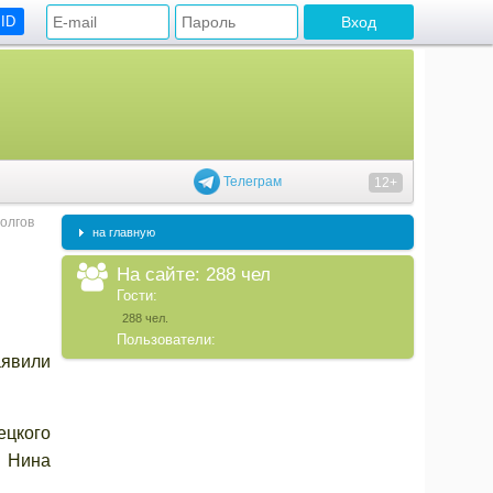
 ID
Телеграм
12+
олгов
на главную
На сайте: 288 чел
Гости:
288 чел.
Пользователи:
аявили
ецкого
а Нина