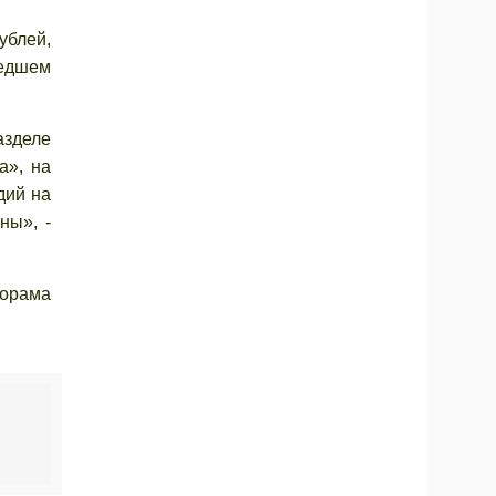
ублей,
шедшем
азделе
а», на
дий на
ны», -
норама