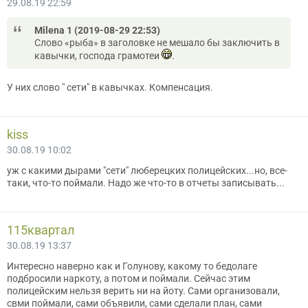
29.08.19 22:59
Мilena 1 (2019-08-29 22:53)
Слово «рыба» в заголовке не мешало бы заключить в
кавычки, господа грамотеи
.
У них слово " сети" в кавычках. Компенсация.
kiss
30.08.19 10:02
уж с какими дырами "сети" люберецких полицейских...но, все-
таки, что-то поймали. Надо же что-то в отчеты записывать...
115квартал
30.08.19 13:37
Интересно наверно как и Голунову, какому то бедолаге
подбросили наркоту, а потом и поймали. Сейчас этим
полицейским нельзя верить ни на йоту. Сами организовали,
свми поймали, сами объявили, сами сделали план, сами