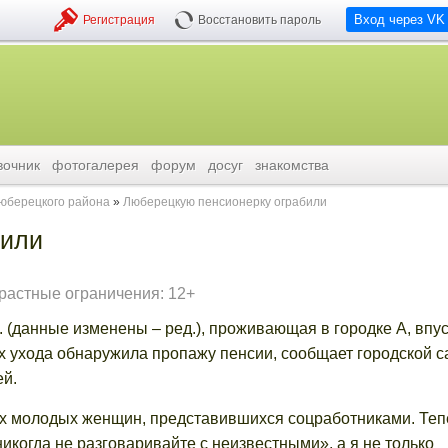
Вход через VK
Регистрация
Восстановить пароль
вочник
фотогалерея
форум
досуг
знакомства
люберецкого района
Люберецкую пенсионерку ограбили
били
растные ограничения: 12+
(данные изменены – ред.), проживающая в городке А, впус
х ухода обнаружила пропажу пенсии, сообщает городской с
й.
вых молодых женщин, представившихся соцработниками. Теп
икогда не разговаривайте с неизвестными», а я не только