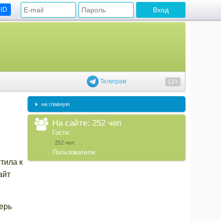
 ID
Телеграм
12+
на главную
На сайте: 252 чел
Гости:
252 чел.
Пользователи:
тила к
айт
ерь