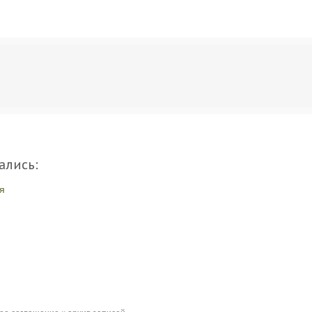
ались:
я