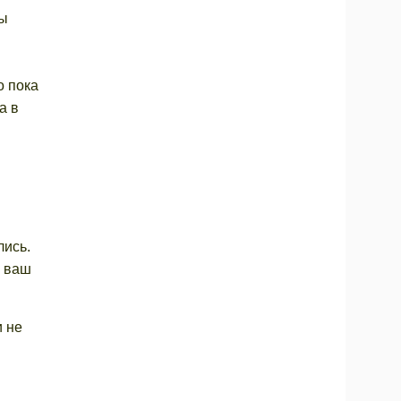
Мы
о пока
а в
лись.
а ваш
 не