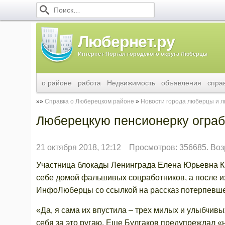
Любернет.ру
Интернет-Портал городского округа Люберцы
о районе
работа
Недвижимость
объявления
спра
Справка о Люберецком районе
Новости города люберцы и 
Люберецкую пенсионерку огра
21 октября 2018, 12:12
Просмотров: 356685. Воз
Участница блокады Ленинграда Елена Юрьевна К. 
себе домой фальшивых соцработников, а после и
ИнфоЛюберцы со ссылкой на рассказ потерпевше
«Да, я сама их впустила – трех милых и улыбчи
себя за это ругаю. Еще Булгаков предупреждал «н