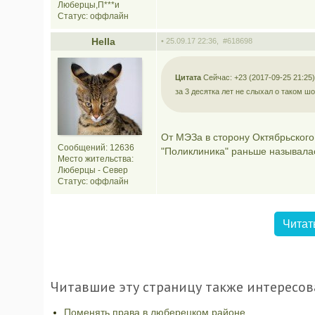
Люберцы,П***и
Статус:
оффлайн
Hella
• 25.09.17 22:36,
#618698
Цитата
Сейчас: +23 (2017-09-25 21:25)
за 3 десятка лет не слыхал о таком ш
От МЭЗа в сторону Октябрьского
Сообщений: 12636
"Поликлиника" раньше называлас
Место жительства:
Люберцы - Север
Статус:
оффлайн
Читат
Читавшие эту страницу также интересов
Поменять права в люберецком районе