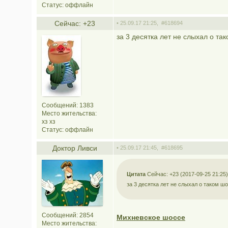
Статус:
оффлайн
Сейчас: +23
• 25.09.17 21:25,
#618694
за 3 десятка лет не слыхал о та
Сообщений: 1383
Место жительства:
хз хз
Статус:
оффлайн
Доктор Ливси
• 25.09.17 21:45,
#618695
Цитата
Сейчас: +23 (2017-09-25 21:25)
за 3 десятка лет не слыхал о таком ш
Сообщений: 2854
Михневское шоссе
Место жительства: