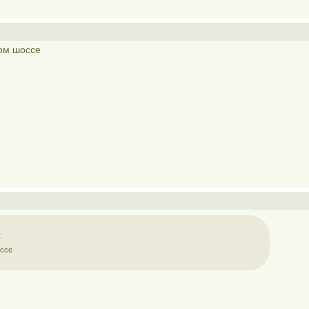
ком шоссе
:
оссе