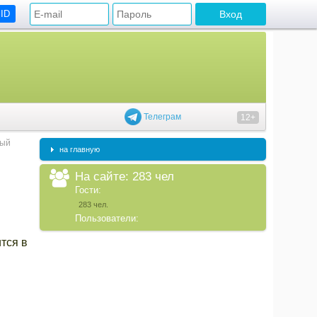
 ID
Телеграм
12+
вый
на главную
На сайте: 283 чел
Гости:
283 чел.
Пользователи:
тся в