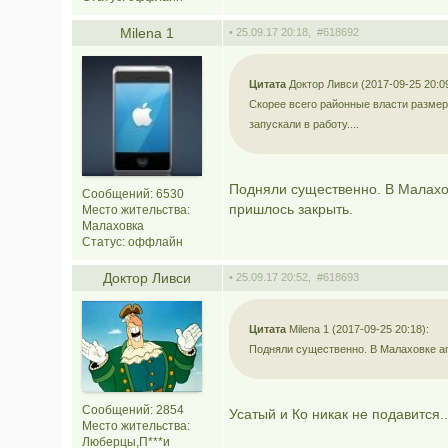
Мilena 1
• 25.09.17 20:18,
#618692
Цитата
Доктор Ливси (2017-09-25 20:09
Скорее всего районные власти размер
запускали в работу....
Подняли существенно. В Малахов
Сообщений: 6530
пришлось закрыть.
Место жительства:
Малаховка
Статус:
оффлайн
Доктор Ливси
• 25.09.17 20:52,
#618693
Цитата
Мilena 1 (2017-09-25 20:18):
Подняли существенно. В Малаховке ап
Сообщений: 2854
Усатый и Ко никак не подавится..
Место жительства:
Люберцы,П***и