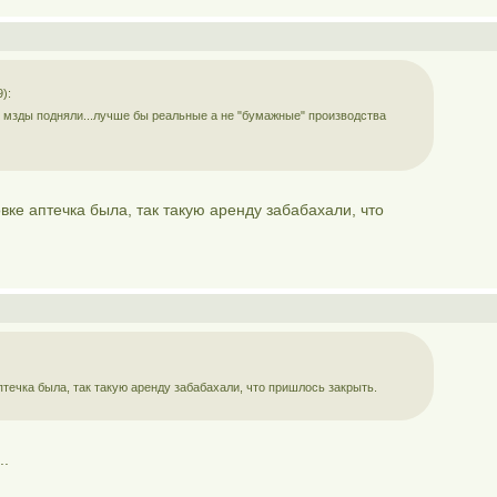
):
 мзды подняли...лучше бы реальные а не "бумажные" производства
ке аптечка была, так такую аренду забабахали, что
течка была, так такую аренду забабахали, что пришлось закрыть.
..