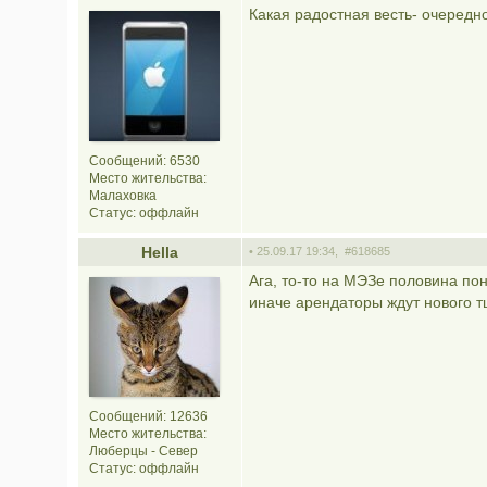
Какая радостная весть- очередно
Сообщений: 6530
Место жительства:
Малаховка
Статус:
оффлайн
Hella
• 25.09.17 19:34,
#618685
Ага, то-то на МЭЗе половина по
иначе арендаторы ждут нового т
Сообщений: 12636
Место жительства:
Люберцы - Север
Статус:
оффлайн