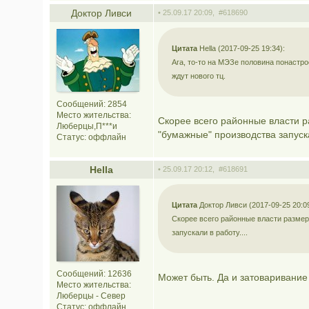
Доктор Ливси
• 25.09.17 20:09,
#618690
Цитата
Hella (2017-09-25 19:34):
Ага, то-то на МЭЗе половина понастр
ждут нового тц.
Сообщений: 2854
Место жительства:
Скорее всего районные власти р
Люберцы,П***и
"бумажные" производства запуска
Статус:
оффлайн
Hella
• 25.09.17 20:12,
#618691
Цитата
Доктор Ливси (2017-09-25 20:09
Скорее всего районные власти размер
запускали в работу....
Сообщений: 12636
Может быть. Да и затоваривание
Место жительства:
Люберцы - Север
Статус:
оффлайн