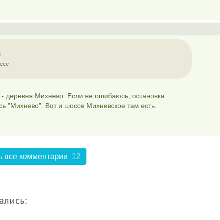
:
оссе
 - деревня Михнево. Если не ошибаюсь, остановка
ь "Михнево". Вот и шоссе Михневское там есть.
ь все комментарии
12
ались: