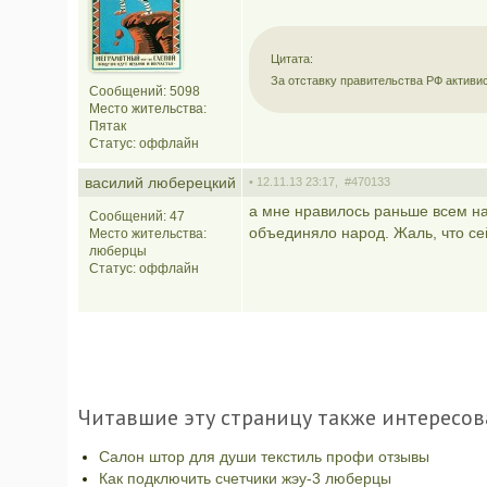
Цитата:
За отставку правительства РФ активи
Сообщений: 5098
Место жительства:
Пятак
Статус:
оффлайн
василий люберецкий
• 12.11.13 23:17,
#470133
а мне нравилось раньше всем на
Сообщений: 47
объединяло народ. Жаль, что с
Место жительства:
люберцы
Статус:
оффлайн
Читавшие эту страницу также интересов
Салон штор для души текстиль профи отзывы
Как подключить счетчики жэу-3 люберцы