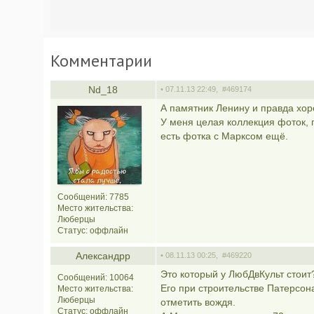
Комментарии
Nd_18
• 07.11.13 22:49,
#469174
А памятник Ленину и правда хор
У меня целая коллекция фоток, 
есть фотка с Марксом ещё.
Сообщений: 7785
Место жительства:
Люберцы
Статус:
оффлайн
Александрр
• 08.11.13 00:25,
#469220
Это который у ЛюбДвКульт стоит
Сообщений: 10064
Его при строительстве Патерсон
Место жительства:
Люберцы
отметить вождя.
Статус:
оффлайн