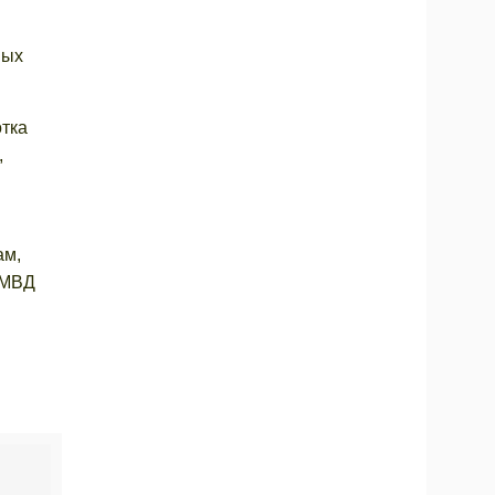
ных
отка
,
ам,
 МВД