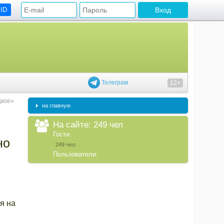
 ID
Телеграм
12+
цкое»
на главную
На сайте: 249 чел
Гости:
но
249 чел.
Пользователи:
я на