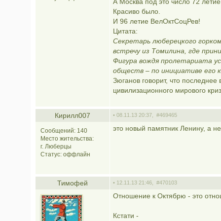
А Москва под это число 72 лети
Красиво было.
И 96 летие ВелОктСоцРев!
Цитата:
Секретарь люберецкого горком
встречу из Томилина, где прин
Фигура вождя пролетариата ус
обществ – по инициативе его к
Зюганов говорит, что последнее
цивилизационного мирового кри
Кирилл007
• 08.11.13 20:37,
#469465
это новый памятник Ленину, а не
Сообщений: 140
Место жительства:
г. Люберцы
Статус:
оффлайн
Тимофей
• 12.11.13 21:46,
#470103
Отношение к Октябрю - это отн
Кстати -