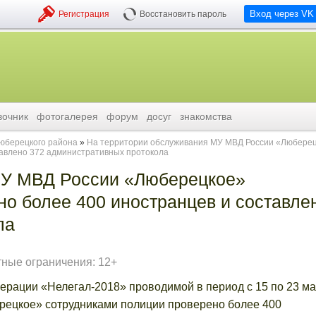
Вход через VK
Регистрация
Восстановить пароль
вочник
фотогалерея
форум
досуг
знакомства
люберецкого района
На территории обслуживания МУ МВД России «Любере
тавлено 372 административных протокола
МУ МВД России «Люберецкое»
но более 400 иностранцев и составле
ла
тные ограничения: 12+
ерации «Нелегал-2018» проводимой в период с 15 по 23 ма
ецкое» сотрудниками полиции проверено более 400