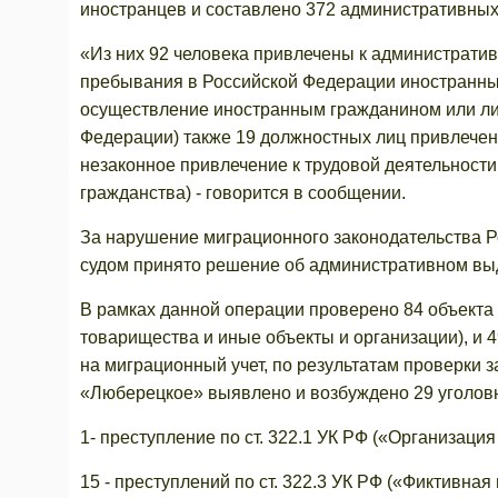
иностранцев и составлено 372 административных
«Из них 92 человека привлечены к административн
пребывания в Российской Федерации иностранных г
осуществление иностранным гражданином или лиц
Федерации) также 19 должностных лиц привлечены 
незаконное привлечение к трудовой деятельности
гражданства) - говорится в сообщении.
За нарушение миграционного законодательства 
судом принято решение об административном вы
В рамках данной операции проверено 84 объекта
товарищества и иные объекты и организации), и 
на миграционный учет, по результатам проверки 
«Люберецкое» выявлено и возбуждено 29 уголовн
1- преступление по ст. 322.1 УК РФ («Организаци
15 - преступлений по ст. 322.3 УК РФ («Фиктивна