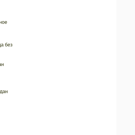
ное
ца без
ан
ждан